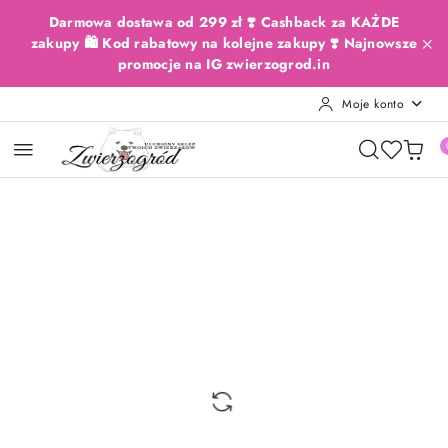
Przejdź do treści głównej
Przejdź do wyszukiwarki
Przejdź do moje konto
Przejdź do menu głównego
Przejdź do opisu produktu
Przejdź do stopki
Darmowa dostawa od 299 zł ❣️ Cashback za KAŻDE
zakupy 🛍️ Kod rabatowy na kolejne zakupy ❣️ Najnowsze
promocje na IG zwierzogrod.in
Moje konto