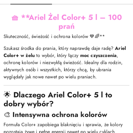
🧺 **Ariel Żel Color+ 5 l – 100
prań
Skuteczność, świeżość i ochrona kolorów 💙🌈**
Szukasz środka do prania, który naprawdę daje radę?
Ariel
Color+ w żelu
to wybór, który łączy
moc czyszczenia
,
ochronę kolorów i niezwykłą świeżość. Idealny dla rodzin,
aktywnych osób i wszystkich, którzy chcą, by ubrania
wyglądały jak nowe nawet po wielu praniach.
🌟
Dlaczego Ariel Color+ 5 l to
dobry wybór?
🎨
Intensywna ochrona kolorów
Formuła Color+ zapobiega blaknięciu i sprawia, że kolory
pozostają żywe i pełne energii nawet po wielu cyklach.