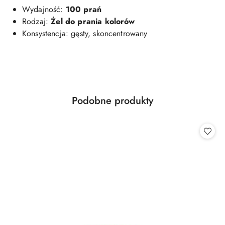
Wydajność:
100 prań
Rodzaj:
Żel do prania kolorów
Konsystencja: gęsty, skoncentrowany
Produkty
Podobne produkty
Pomiń karuzelę produktów
o
statusie: