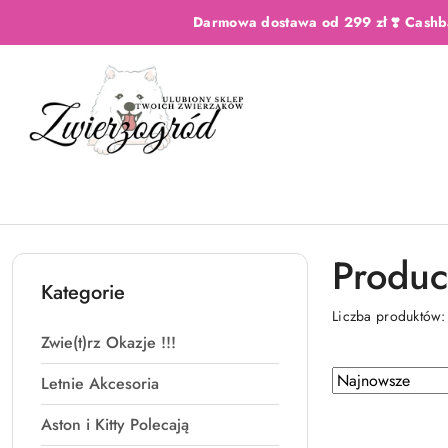
Przejdź do treści głównej
Przejdź do wyszukiwarki
Przejdź do moje konto
Przejdź do menu głównego
Przejdź do stopki
Darmowa dostawa od 299 zł ❣️ Cashb
Produc
Kategorie
Liczba produktów
Zwie(t)rz Okazje !!!
Zastosowano
Sortuj
Letnie Akcesoria
według
sortowanie:
Aston i Kitty Polecają
Najnowsze.