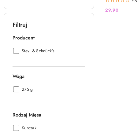
29.90
Cena:
Filtruj
Producent
Producent:
Stevi & Schnück‘s
Waga
Waga:
275 g
Rodzaj Mięsa
Rodzaj
Kurczak
Mięsa: