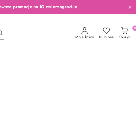
owsze promocje na IG zwierzogrod.in
Moje konto
Ulubione
Koszyk