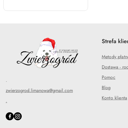
Strefa klie
Metody płatn
Dostawa - rod
Pomoc
.
Blog
zwierzogrod.limanowa@gmail.com
Konto klienta
.