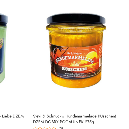
DO KOSZYKA
e Liebe DŻEM
Stevi & Schnück‘s Hundemarmelade KÜsschen!
DŻEM DOBRY POCAŁUNEK 275g
(0)