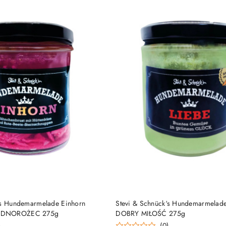
DO KOSZYKA
DO KOSZYKA
‘s Hundemarmelade Einhorn
Stevi & Schnück‘s Hundemarmelad
EDNOROŻEC 275g
DOBRY MIŁOŚĆ 275g
)
(0)