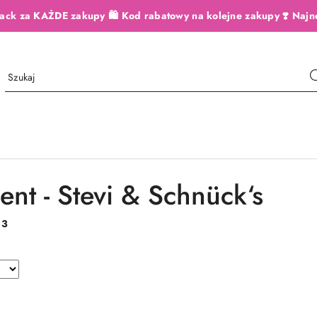
ack za KAŻDE zakupy 🛍️ Kod rabatowy na kolejne zakupy ❣️ Najn
ent - Stevi & Schnück‘s
:
3