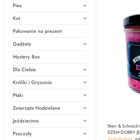
Pies
Kot
Pakowanie na prezent
Gadżety
Mystery Box
Dla Ciebie
Króliki i Gryzonie
Ptaki
Zwierzęta Hodowlane
Jeździectwo
Stevi & Schnück
DŻEM DOBRY J
Pszczoły
(0