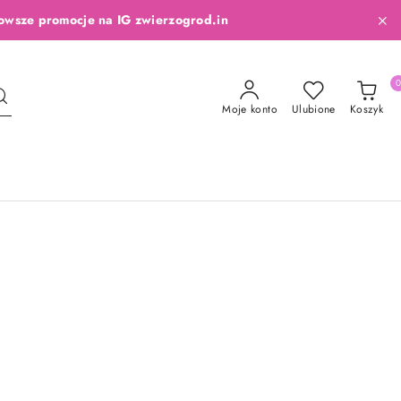
owsze promocje na IG zwierzogrod.in
Moje konto
Ulubione
Koszyk