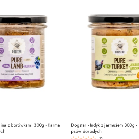
DO KOSZYKA
DO KOSZYKA
ęcina z borówkami 300g - Karma
Dogstar - Indyk z jarmużem 300g -
ych
psów dorosłych
)
(0)