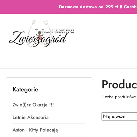
Przejdź do treści głównej
Przejdź do wyszukiwarki
Przejdź do moje konto
Przejdź do menu głównego
Przejdź do stopki
Darmowa dostawa od 299 zł ❣️ Cashb
Produc
Kategorie
Liczba produktów
Zwie(t)rz Okazje !!!
Zastosowano
Sortuj
Letnie Akcesoria
według
sortowanie:
Aston i Kitty Polecają
Najnowsze.