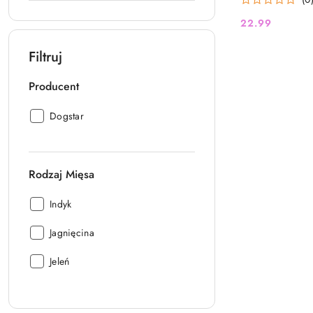
22.99
Cena:
Filtruj
Producent
Producent:
Dogstar
Rodzaj Mięsa
Rodzaj
Indyk
Mięsa:
Rodzaj
Jagnięcina
Mięsa:
Rodzaj
Jeleń
Mięsa: