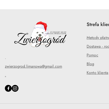
Strefa klie
Metody płatn
Dostawa - rod
Pomoc
.
Blog
zwierzogrod.limanowa@gmail.com
Konto klienta
.