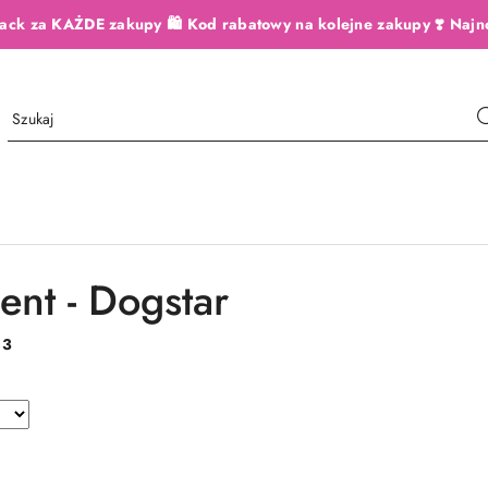
ack za KAŻDE zakupy 🛍️ Kod rabatowy na kolejne zakupy ❣️ Najn
ent - Dogstar
:
3