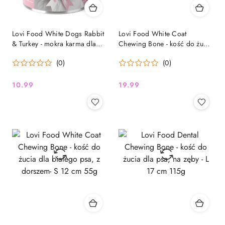
Lovi Food White Dogs Rabbit
Lovi Food White Coat
& Turkey - mokra karma dla
Chewing Bone - kość do żucia
białych psów, królik z
dla białego psa, z dorszem- L
(0)
(0)
indykiem, cukinią i
17 cm 115g
rumiankiem 400g
10.99
19.99
Cena:
Cena: