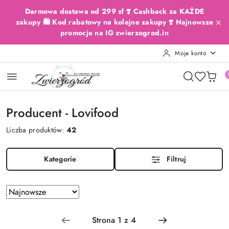
Przejdź do treści głównej
Przejdź do wyszukiwarki
Przejdź do moje konto
Przejdź do menu głównego
Przejdź do stopki
Darmowa dostawa od 299 zł ❣️ Cashback za KAŻDE
zakupy 🛍️ Kod rabatowy na kolejne zakupy ❣️ Najnowsze
promocje na IG zwierzogrod.in
Moje konto
Producent - Lovifood
Liczba produktów:
42
Kategorie
Filtruj
Zastosowano
Sortuj
według
sortowanie:
Najnowsze.