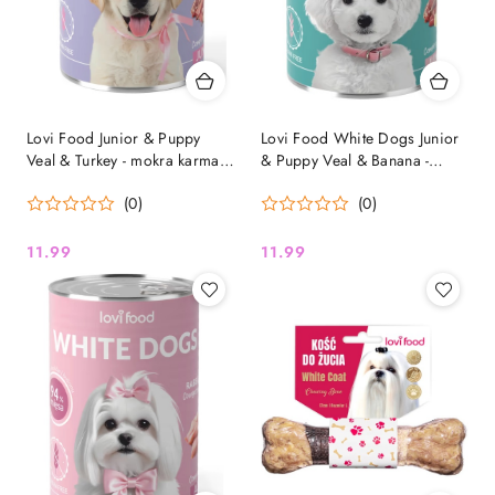
Lovi Food Junior & Puppy
Lovi Food White Dogs Junior
Veal & Turkey - mokra karma
& Puppy Veal & Banana -
dla szczeniaka i juniora, z
mokra karma dla szczeniaka ,
(0)
(0)
cielęciną, indykiem i gruszką
dla białych ras, z cielęciną i
400g
bananem 400g
11.99
11.99
Cena:
Cena: