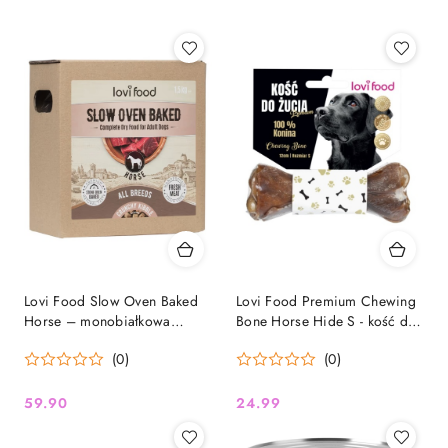
Lovi Food Slow Oven Baked
Lovi Food Premium Chewing
Horse – monobiałkowa
Bone Horse Hide S - kość do
karma pieczona z koniną dla
żucia dla psa, 100% konina
(0)
(0)
psa 1,5 kg
59.90
24.99
Cena:
Cena: