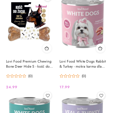
Lovi Food Premium Chewing
Lovi Food White Dogs Rabbit
Bone Deer Hide S - kość do
& Turkey - mokra karma dla
żucia dla psa, 100% jeleń
białych psów, królik z
(0)
(0)
indykiem, cukinią i
rumiankiem 800g
24.99
17.99
Cena:
Cena: