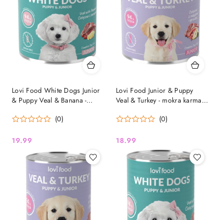
Lovi Food White Dogs Junior
Lovi Food Junior & Puppy
& Puppy Veal & Banana -
Veal & Turkey - mokra karma
mokra karma dla szczeniaka ,
dla szczeniaka i juniora, z
(0)
(0)
dla białych ras, z cielęciną i
cielęciną, indykiem i gruszką
bananem 800g
800g
19.99
18.99
Cena:
Cena: