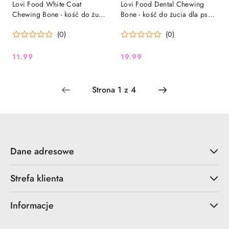
Lovi Food White Coat
Lovi Food Dental Chewing
Chewing Bone - kość do żucia
Bone - kość do żucia dla psa,
dla białego psa, z dorszem- S
na zęby - L 17 cm 115g
(0)
(0)
12 cm 55g
11.99
19.99
Cena:
Cena:
Dane adresowe
Strefa klienta
Informacje