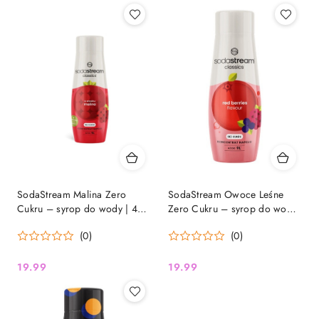
SodaStream Malina Zero
SodaStream Owoce Leśne
Cukru – syrop do wody | 440
Zero Cukru – syrop do wody
ml
| 440 ml Leśna świeżość
(0)
(0)
owocowy smak zero cukru
19.99
19.99
Cena:
Cena: