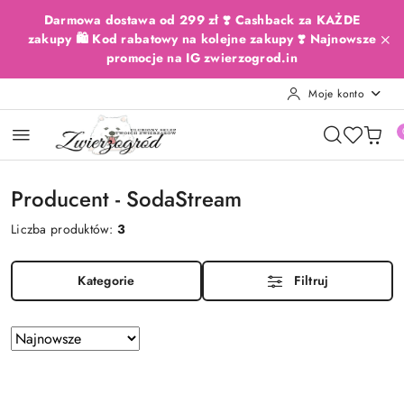
Przejdź do treści głównej
Przejdź do wyszukiwarki
Przejdź do moje konto
Przejdź do menu głównego
Przejdź do stopki
Darmowa dostawa od 299 zł ❣️ Cashback za KAŻDE
zakupy 🛍️ Kod rabatowy na kolejne zakupy ❣️ Najnowsze
promocje na IG zwierzogrod.in
Moje konto
Producent - SodaStream
Liczba produktów:
3
Kategorie
Filtruj
Zastosowano
Sortuj
według
sortowanie:
Najnowsze.