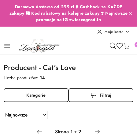
Przejdź do treści głównej
Przejdź do wyszukiwarki
Przejdź do moje konto
Przejdź do menu głównego
Przejdź do stopki
Darmowa dostawa od 299 zł ❣️ Cashback za KAŻDE
zakupy 🛍️ Kod rabatowy na kolejne zakupy ❣️ Najnowsze
promocje na IG zwierzogrod.in
Moje konto
Producent - Cat's Love
Liczba produktów:
14
Kategorie
Filtruj
Zastosowano
Sortuj
według
sortowanie:
Najnowsze.