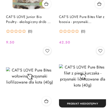
CAT'S LOVE Junior Bio
CAT'S LOVE Pure Bites filet z
Poultry - ekologiczny drób w
łososia - przysmaki
naturalnej galaretce (100g)
liofilizowane dla kota (50g)
(0)
(0)
9.50
42.50
Cena:
Cena:
PRODUKT NIEDOSTĘPNY