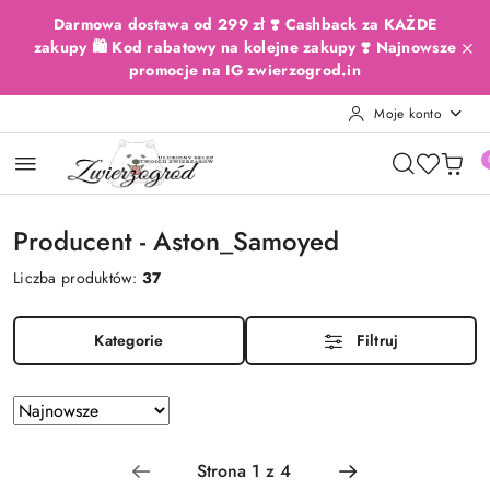
Przejdź do treści głównej
Przejdź do wyszukiwarki
Przejdź do moje konto
Przejdź do menu głównego
Przejdź do stopki
Darmowa dostawa od 299 zł ❣️ Cashback za KAŻDE
zakupy 🛍️ Kod rabatowy na kolejne zakupy ❣️ Najnowsze
promocje na IG zwierzogrod.in
Moje konto
Producent - Aston_Samoyed
Liczba produktów:
37
Kategorie
Filtruj
Zastosowano
Sortuj
według
sortowanie:
Najnowsze.