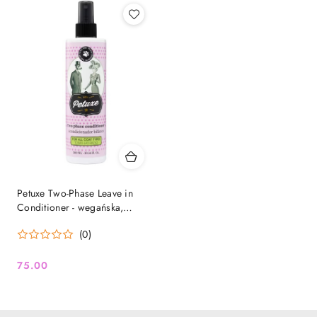
Petuxe Two-Phase Leave in
Conditioner - wegańska,
dwufazowa odżywka do
(0)
każdego typu sierści,
nawilżająca, do
rozczesywania
75.00
Cena: