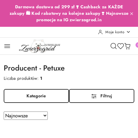
Przejdź do treści głównej
Przejdź do wyszukiwarki
Przejdź do moje konto
Przejdź do menu głównego
Przejdź do stopki
Darmowa dostawa od 299 zł ❣️ Cashback za KAŻDE
zakupy 🛍️ Kod rabatowy na kolejne zakupy ❣️ Najnowsze
promocje na IG zwierzogrod.in
Moje konto
Producent - Petuxe
Liczba produktów:
1
Kategorie
Filtruj
Zastosowano
Sortuj
według
sortowanie:
Najnowsze.