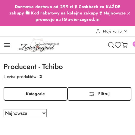
Przejdź do treści głównej
Przejdź do wyszukiwarki
Przejdź do moje konto
Przejdź do menu głównego
Przejdź do stopki
Darmowa dostawa od 299 zł ❣️ Cashback za KAŻDE
zakupy 🛍️ Kod rabatowy na kolejne zakupy ❣️ Najnowsze
promocje na IG zwierzogrod.in
Moje konto
Producent - Tchibo
Liczba produktów:
2
Kategorie
Filtruj
Zastosowano
Sortuj
według
sortowanie:
Najnowsze.