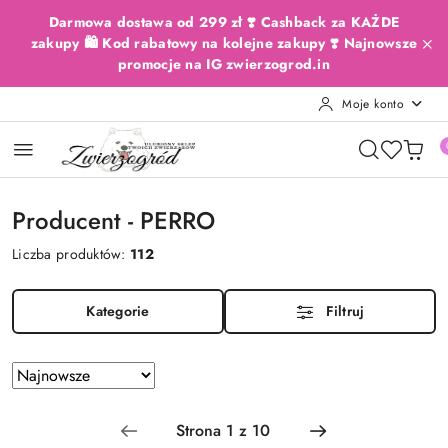
Przejdź do treści głównej
Przejdź do wyszukiwarki
Przejdź do moje konto
Przejdź do menu głównego
Przejdź do stopki
Darmowa dostawa od 299 zł ❣️ Cashback za KAŻDE
zakupy 🛍️ Kod rabatowy na kolejne zakupy ❣️ Najnowsze
promocje na IG zwierzogrod.in
Moje konto
Producent - PERRO
Liczba produktów:
112
Kategorie
Filtruj
Zastosowano
Sortuj
według
sortowanie:
Najnowsze.