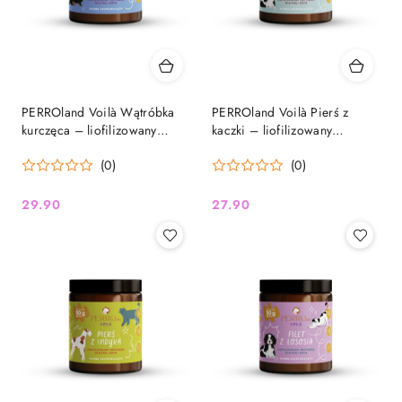
PERROland Voilà Wątróbka
PERROland Voilà Pierś z
kurczęca – liofilizowany
kaczki – liofilizowany
przysmak dla psa i kota, 60 g
przysmak dla psa i kota, 45 g
(0)
(0)
29.90
27.90
Cena:
Cena: