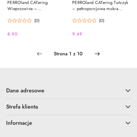
PERROland CATering
PERROland CATering Tuńczyk
Wieprzowina –
– pełnoporcjowa mokra
pełnoporcjowa mokra karma
karma dla kota, mus, 185 g
(0)
(0)
dla kota, mus, 185 g
8.90
9.49
Cena:
Cena:
Dane adresowe
Strefa klienta
Informacje