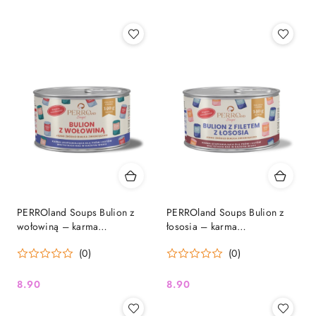
PERROland Soups Bulion z
PERROland Soups Bulion z
wołowiną – karma
łososia – karma
uzupełniająca dla psa i kota,
uzupełniająca dla psa i kota,
(0)
(0)
140 g
140 g
8.90
8.90
Cena:
Cena: