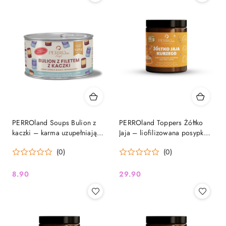
PERROland Soups Bulion z
PERROland Toppers Żółtko
kaczki – karma uzupełniająca
Jaja – liofilizowana posypka
dla psa i kota, 140 g
dla psa i kota, 60 g
(0)
(0)
8.90
29.90
Cena:
Cena: