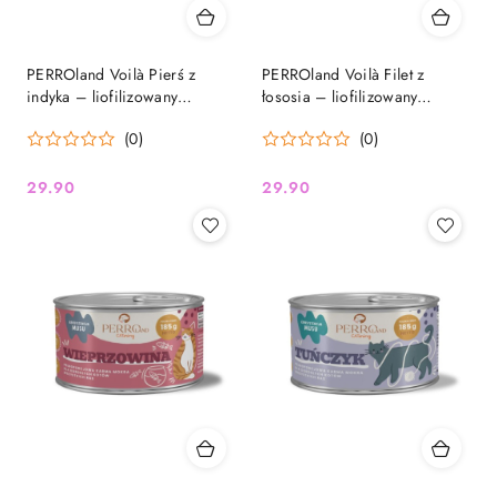
PERROland Voilà Pierś z
PERROland Voilà Filet z
indyka – liofilizowany
łososia – liofilizowany
przysmak dla psa i kota, 50 g
przysmak dla psa i kota, 50 g
(0)
(0)
29.90
29.90
Cena:
Cena: