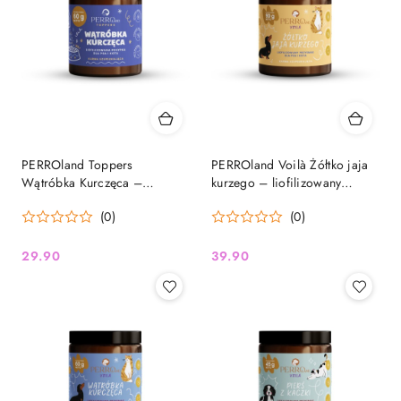
PERROland Toppers
PERROland Voilà Żółtko jaja
Wątróbka Kurczęca –
kurzego – liofilizowany
liofilizowana posypka dla psa
przysmak dla psa i kota, 90 g
(0)
(0)
i kota, 60 g
29.90
39.90
Cena:
Cena: