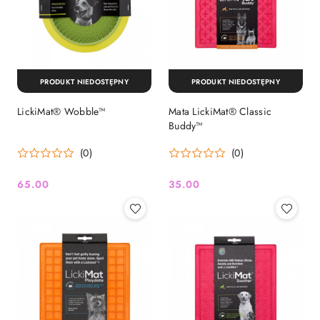
PRODUKT NIEDOSTĘPNY
PRODUKT NIEDOSTĘPNY
LickiMat® Wobble™
Mata LickiMat® Classic
Buddy™
(0)
(0)
65.00
35.00
Cena:
Cena: