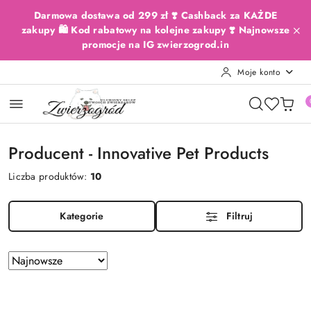
Przejdź do treści głównej
Przejdź do wyszukiwarki
Przejdź do moje konto
Przejdź do menu głównego
Przejdź do stopki
Darmowa dostawa od 299 zł ❣️ Cashback za KAŻDE
zakupy 🛍️ Kod rabatowy na kolejne zakupy ❣️ Najnowsze
promocje na IG zwierzogrod.in
Moje konto
Producent - Innovative Pet Products
Liczba produktów:
10
Kategorie
Filtruj
Zastosowano
Sortuj
według
sortowanie:
Najnowsze.