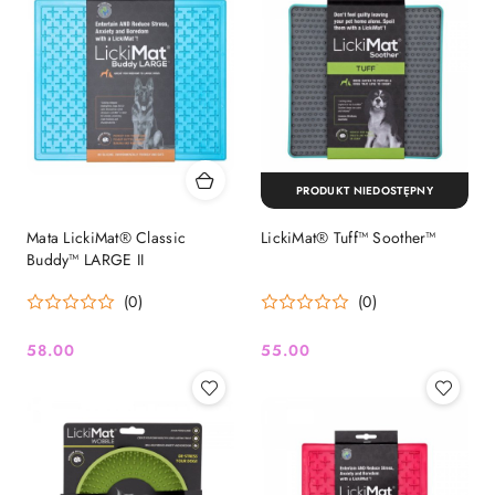
PRODUKT NIEDOSTĘPNY
Mata LickiMat® Classic
LickiMat® Tuff™ Soother™
Buddy™ LARGE II
(0)
(0)
58.00
55.00
Cena:
Cena: