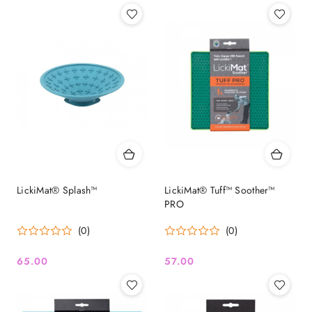
LickiMat® Splash™
LickiMat® Tuff™ Soother™
PRO
(0)
(0)
65.00
57.00
Cena:
Cena: