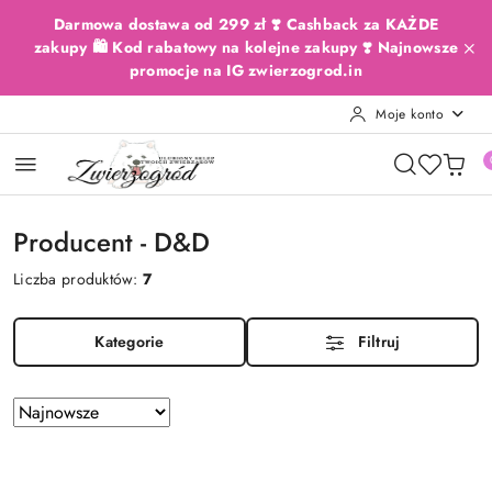
Przejdź do treści głównej
Przejdź do wyszukiwarki
Przejdź do moje konto
Przejdź do menu głównego
Przejdź do stopki
Darmowa dostawa od 299 zł ❣️ Cashback za KAŻDE
zakupy 🛍️ Kod rabatowy na kolejne zakupy ❣️ Najnowsze
promocje na IG zwierzogrod.in
Moje konto
Producent - D&D
Liczba produktów:
7
Kategorie
Filtruj
Zastosowano
Sortuj
według
sortowanie:
Najnowsze.