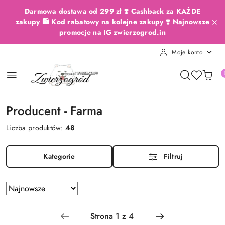
Przejdź do treści głównej
Przejdź do wyszukiwarki
Przejdź do moje konto
Przejdź do menu głównego
Przejdź do stopki
Darmowa dostawa od 299 zł ❣️ Cashback za KAŻDE
zakupy 🛍️ Kod rabatowy na kolejne zakupy ❣️ Najnowsze
promocje na IG zwierzogrod.in
Moje konto
Producent - Farma
Liczba produktów:
48
Kategorie
Filtruj
Zastosowano
Sortuj
według
sortowanie:
Najnowsze.