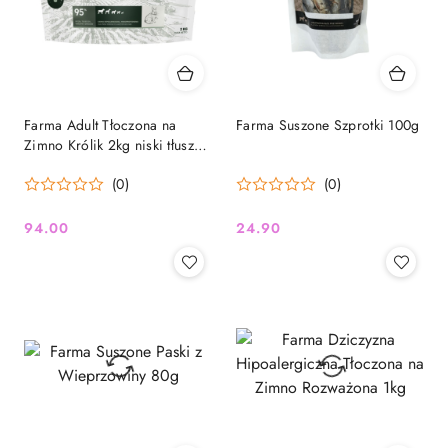
Farma Adult Tłoczona na
Farma Suszone Szprotki 100g
Zimno Królik 2kg niski tłuszcz,
dla alergików
(0)
(0)
94.00
24.90
Cena:
Cena: