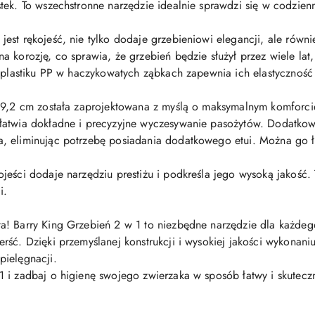
tek. To wszechstronne narzędzie idealnie sprawdzi się w codzienn
est rękojeść, nie tylko dodaje grzebieniowi elegancji, ale równ
a korozję, co sprawia, że grzebień będzie służył przez wiele la
e plastiku PP w haczykowatych ząbkach zapewnia ich elastyczność
 9,2 cm została zaprojektowana z myślą o maksymalnym komforci
łatwia dokładne i precyzyjne wyczesywanie pasożytów. Dodatkow
a, eliminując potrzebę posiadania dodatkowego etui. Można go
eści dodaje narzędziu prestiżu i podkreśla jego wysoką jakość. T
i.
! Barry King Grzebień 2 w 1 to niezbędne narzędzie dla każdego
ść. Dzięki przemyślanej konstrukcji i wysokiej jakości wykonaniu,
pielęgnacji.
 i zadbaj o higienę swojego zwierzaka w sposób łatwy i skutecz