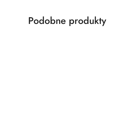
Produkty
Podobne produkty
o
statusie: