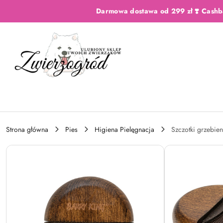
Przejdź do treści głównej
Przejdź do wyszukiwarki
Przejdź do moje konto
Przejdź do menu głównego
Przejdź do opisu produktu
Przejdź do stopki
Darmowa dostawa od 299 zł ❣️ Cashb
Strona główna
Pies
Higiena Pielęgnacja
Szczotki grzebien