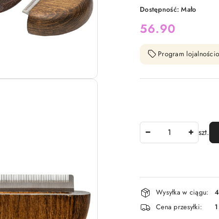
Dostępność:
Mało
cena:
56.90
Program lojalnościo
Ilość
szt.
Dostępność
Wysyłka w ciągu:
4
i
Cena przesyłki:
1
dostawa