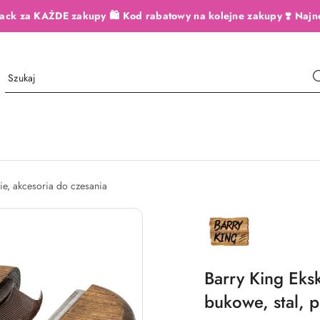
ack za KAŻDE zakupy 🛍️ Kod rabatowy na kolejne zakupy ❣️ Najn
ie, akcesoria do czesania
NAZWA
PRODUCENTA:
BARRY
KING
Barry King Eks
bukowe, stal, p