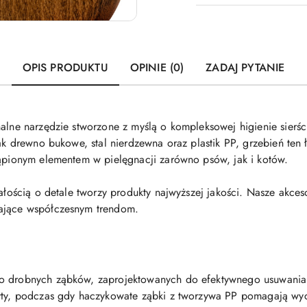
OPIS PRODUKTU
OPINIE (0)
ZADAJ PYTANIE
nalne narzędzie stworzone z myślą o kompleksowej higienie sier
jak drewno bukowe, stal nierdzewna oraz plastik PP, grzebień ten 
tąpionym elementem w pielęgnacji zarówno psów, jak i kotów.
ałością o detale tworzy produkty najwyższej jakości. Nasze akceso
dające współczesnym trendom.
o drobnych ząbków, zaprojektowanych do efektywnego usuwania pc
żyty, podczas gdy haczykowate ząbki z tworzywa PP pomagają wy