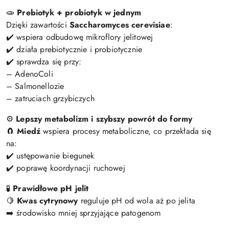
🧫
Prebiotyk + probiotyk w jednym
Dzięki zawartości
Saccharomyces cerevisiae
:
✔️ wspiera odbudowę mikroflory jelitowej
✔️ działa prebiotycznie i probiotycznie
✔️ sprawdza się przy:
– AdenoColi
– Salmonellozie
– zatruciach grzybiczych
⚙️
Lepszy metabolizm i szybszy powrót do formy
🧲
Miedź
wspiera procesy metaboliczne, co przekłada się
na:
✔️ ustępowanie biegunek
✔️ poprawę koordynacji ruchowej
🧪
Prawidłowe pH jelit
🍋
Kwas cytrynowy
reguluje pH od wola aż po jelita
➡️ środowisko mniej sprzyjające patogenom