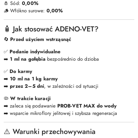
🧂 Sód:
0,00%
🪵 Włókno surowe:
0,00%
🧴 Jak stosować ADENO-VET?
🔄
Przed użyciem wstrząsnąć
✅
Podanie indywidualne
➡️
1 ml na gołębia
bezpośrednio do dzioba
✅
Do karmy
➡️
10 ml na 1 kg karmy
➡️
przez 2–5 dni
, w zależności od sytuacji
🦠
W trakcie kuracji
➡️ zaleca się podawanie
PROB-VET MAX do wody
➡️ wsparcie mikroflory jelitowej i szybsza regeneracja
⚠️ Warunki przechowywania