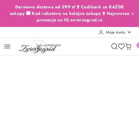
Przejdź do treści głównej
Przejdź do wyszukiwarki
Przejdź do moje konto
Przejdź do menu głównego
Przejdź do opisu produktu
Przejdź do stopki
Darmowa dostawa od 299 zł ❣️ Cashback za KAŻDE
zakupy 🛍️ Kod rabatowy na kolejne zakupy ❣️ Najnowsze
promocje na IG zwierzogrod.in
Moje konto