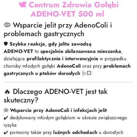
🕊️ Centrum Zdrowia Gołębi
ADENO-VET 500 ml
🦠 Wsparcie jelit przy AdenoColi i
problemach gastrycznych
🛡️
Szybka reakcja, gdy jelita zawodzą
ADENO-VET
to
specjalnie zbilansowana mieszanka
,
działająca
profilaktycznie i interwencyjnie
w przypadku
choroby młodych gołębi
AdenoColi
oraz przy
problemach
gastrycznych u ptaków dorosłych
🩺💥
🔥 Dlaczego ADENO-VET jest tak
skuteczny?
🦠
Wsparcie przy AdenoColi i infekcjach jelit
✔️ dedykowany młodym gołębiom w okresie zwiększonego
ryzyka
✔️ pomocny także przy
luźnych odchodach
u dorosłych