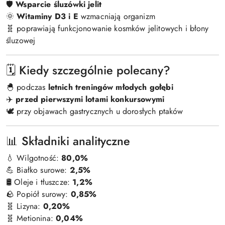
🛡️
Wsparcie śluzówki jelit
🌞
Witaminy D3 i E
wzmacniają organizm
🧬 poprawiają funkcjonowanie kosmków jelitowych i błony
śluzowej
🗓️ Kiedy szczególnie polecany?
🐣 podczas
letnich treningów młodych gołębi
✈️
przed pierwszymi lotami konkursowymi
🕊️ przy objawach gastrycznych u dorosłych ptaków
📊 Składniki analityczne
💧 Wilgotność:
80,0%
💪 Białko surowe:
2,5%
🛢️ Oleje i tłuszcze:
1,2%
🪨 Popiół surowy:
0,85%
🧬 Lizyna:
0,20%
🧬 Metionina:
0,04%