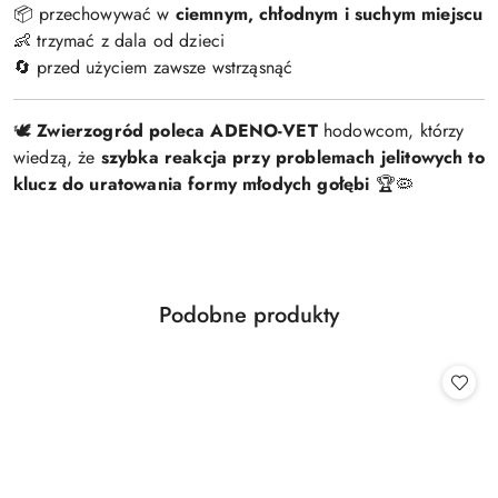
📦 przechowywać w
ciemnym, chłodnym i suchym miejscu
👶 trzymać z dala od dzieci
🔄 przed użyciem zawsze wstrząsnąć
🕊️
Zwierzogród poleca ADENO-VET
hodowcom, którzy
wiedzą, że
szybka reakcja przy problemach jelitowych to
klucz do uratowania formy młodych gołębi
🏆🦠
Produkty
Podobne produkty
Pomiń karuzelę produktów
o
statusie: