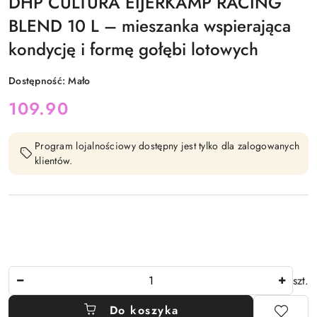
DHP CULTURA EIJERKAMP RACING
BLEND 10 L – mieszanka wspierająca
kondycję i formę gołębi lotowych
Dostępność:
Mało
cena:
109.90
Program lojalnościowy dostępny jest tylko dla zalogowanych
klientów.
Ilość
szt.
Do koszyka