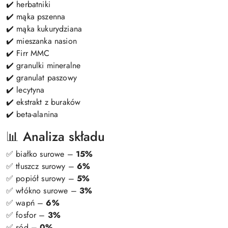
✔️ herbatniki
✔️ mąka pszenna
✔️ mąka kukurydziana
✔️ mieszanka nasion
✔️ Firr MMC
✔️ granulki mineralne
✔️ granulat paszowy
✔️ lecytyna
✔️ ekstrakt z buraków
✔️ beta-alanina
📊 Analiza składu
✅ białko surowe –
15%
✅ tłuszcz surowy –
6%
✅ popiół surowy –
5%
✅ włókno surowe –
3%
✅ wapń –
6%
✅ fosfor –
3%
✅ sód –
0%