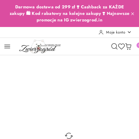
Przejdź do treści głównej
Przejdź do wyszukiwarki
Przejdź do moje konto
Przejdź do menu głównego
Przejdź do opisu produktu
Przejdź do stopki
Darmowa dostawa od 299 zł ❣️ Cashback za KAŻDE
zakupy 🛍️ Kod rabatowy na kolejne zakupy ❣️ Najnowsze
promocje na IG zwierzogrod.in
Moje konto