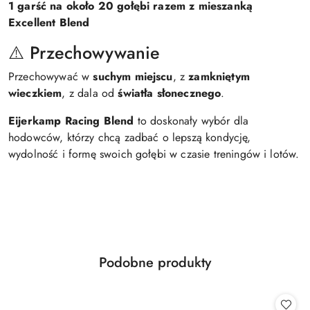
1 garść na około 20 gołębi razem z mieszanką
Excellent Blend
⚠️ Przechowywanie
Przechowywać w
suchym miejscu
, z
zamkniętym
wieczkiem
, z dala od
światła słonecznego
.
Eijerkamp Racing Blend
to doskonały wybór dla
hodowców, którzy chcą zadbać o lepszą kondycję,
wydolność i formę swoich gołębi w czasie treningów i lotów.
Produkty
Podobne produkty
Pomiń karuzelę produktów
o
statusie: