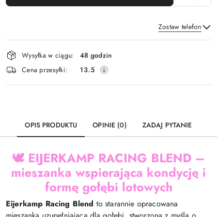
Zostaw telefon
Dostępność
Wysyłka w ciągu:
48 godzin
i
Wyślij
Cena przesyłki:
13.5
dostawa
OPIS PRODUKTU
OPINIE (0)
ZADAJ PYTANIE
🕊️ EIJERKAMP RACING BLEND –
mieszanka wspierająca kondycję i
formę gołębi lotowych
Eijerkamp Racing Blend
to starannie opracowana
mieszanka uzupełniająca dla gołębi, stworzona z myślą o