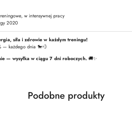
treningowe, w intensywnej pracy
rgy 2020
gia, siła i zdrowie w każdym treningu!
0% — każdego dnia 🐎💨
ie — wysyłka w ciągu 7 dni roboczych.
🚚✨
Produkty
Podobne produkty
o
statusie: