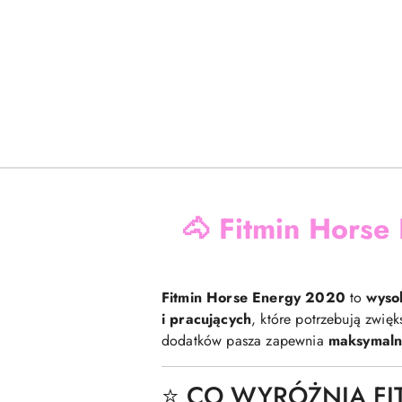
🐴
Fitmin Horse
Fitmin Horse Energy 2020
to
wyso
i pracujących
, które potrzebują zwięk
dodatków pasza zapewnia
maksymalną
⭐ CO WYRÓŻNIA FI