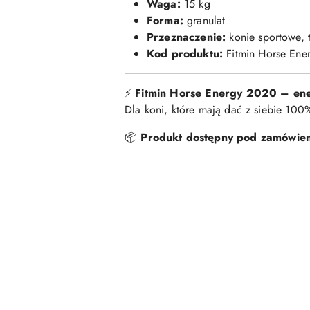
Waga:
15 kg
Forma:
granulat
Przeznaczenie:
konie sportowe, 
Kod produktu:
Fitmin Horse Ene
⚡
Fitmin Horse Energy 2020 – ener
Dla koni, które mają dać z siebie 10
📦
Produkt dostępny pod zamówien
Pomiń karuzelę produktów