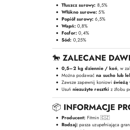
Tłuszcz surowy:
8,5%
Włókno surowe:
5%
Popiół surowy:
6,5%
Wapń:
0,8%
Fosfor:
0,4%
Sód:
0,25%
🐎
ZALECANE DAW
0,5–2 kg dziennie / koń
, w za
Można podawać
na sucho lub l
Zawsze zapewnij koniowi
świeżą 
Usuń
niezużyte resztki
z żłobu p
📦
INFORMACJE P
Producent:
Fitmin 🇨🇿
Rodzaj:
pasza uzupełniająca gra