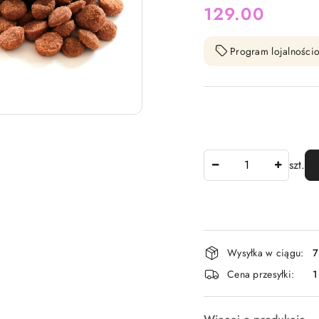
cena:
129.00
Program lojalnościo
Ilość
szt.
Dostępność
Wysyłka w ciągu:
7
i
Cena przesyłki:
1
dostawa