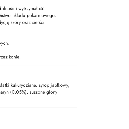
dolność i wytrzymałość.
eństwo układu pokarmowego.
cję skóry oraz sierści.
wych.
zez konie.
łatki kukurydziane, syrop jabłkowy,
aryn (0,05%), suszone glony