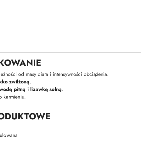
KOWANIE
leżności od masy ciała i intensywności obciążenia.
ekko zwilżoną
.
wodę pitną i lizawkę solną
.
o karmieniu.
RODUKTOWE
nulowana