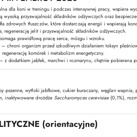
lna dla koni w treningu i podczas intensywnej pracy, wspiera wy
ą wysoką przyswajalność składników odżywczych oraz bezpiecz
a zdrowych tłuszczów, które dostarczają energii i wspierają kondy
, regenerację jelit i przyswajalność składników odżywczych.
omaga prawidłową pracę serca, mózgu i wzroku.
y
– chroni organizm przed szkodliwym działaniem toksyn pleśnio
 regenerację komórek i metabolizm energetyczny.
– z dodatkiem jabłek, marchwi i rozmarynu, chętnie pobierana pr
by pszenne, wytłoki jabłkowe, cukier buraczany, węglan wapnia, p
am, inaktywowane drożdże
Saccharomyces cerevisiae
(0,1%), rozm
TYCZNE (orientacyjne)