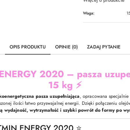
Więcej o produkcie
Waga:
1
OPIS PRODUKTU
OPINIE (0)
ZADAJ PYTANIE
 ENERGY 2020 – pasza uzupeł
15 kg
⚡
koenergetyczna pasza uzupełniająca
, opracowana specjalnie
szonej ilości łatwo przyswajalnej energii. Dzięki połączeniu olej
 wydajność, wytrzymałość i szybki powrót do formy po wys
TMIN ENERGY 2020 ⭐