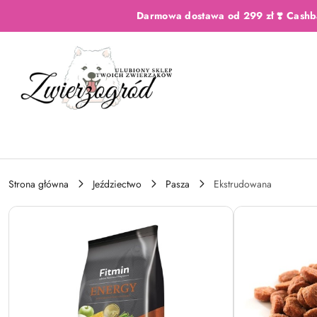
Przejdź do treści głównej
Przejdź do wyszukiwarki
Przejdź do moje konto
Przejdź do menu głównego
Przejdź do opisu produktu
Przejdź do stopki
Darmowa dostawa od 299 zł ❣️ Cashb
Strona główna
Jeździectwo
Pasza
Ekstrudowana