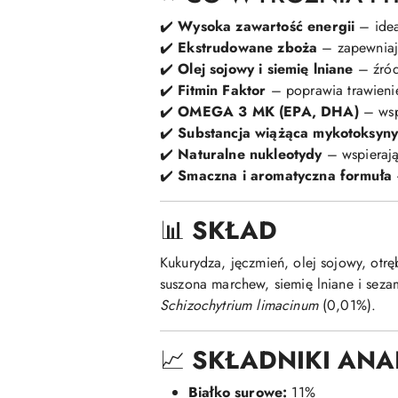
✔️
Wysoka zawartość energii
– idea
✔️
Ekstrudowane zboża
– zapewniaj
✔️
Olej sojowy i siemię lniane
– źródł
✔️
Fitmin Faktor
– poprawia trawienie
✔️
OMEGA 3 MK (EPA, DHA)
– wsp
✔️
Substancja wiążąca mykotoksyn
✔️
Naturalne nukleotydy
– wspierają
✔️
Smaczna i aromatyczna formuła
📊
SKŁAD
Kukurydza, jęczmień, olej sojowy, otrę
suszona marchew, siemię lniane i sez
Schizochytrium limacinum
(0,01%).
📈
SKŁADNIKI ANALI
Białko surowe:
11%