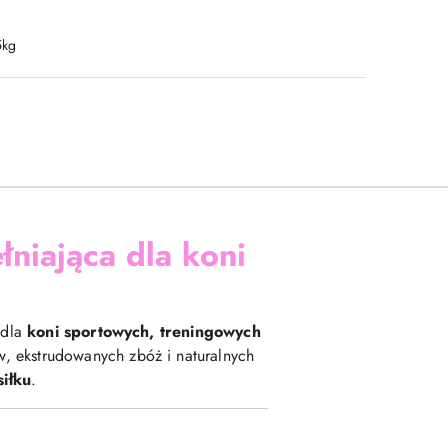
5kg
niająca dla koni
 dla
koni sportowych, treningowych
ów, ekstrudowanych zbóż i naturalnych
iłku
.