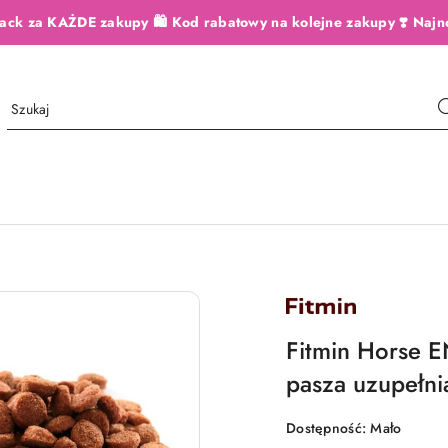
ack za KAŻDE zakupy 🛍️ Kod rabatowy na kolejne zakupy ❣️ Najn
NAZWA
PRODUCENTA:
FITMIN
Fitmin Horse 
pasza uzupełnia
Dostępność:
Mało