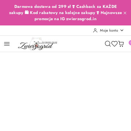
Przejdź do treści głównej
Przejdź do wyszukiwarki
Przejdź do moje konto
Przejdź do menu głównego
Przejdź do opisu produktu
Przejdź do stopki
Darmowa dostawa od 299 zł ❣️ Cashback za KAŻDE
zakupy 🛍️ Kod rabatowy na kolejne zakupy ❣️ Najnowsze
promocje na IG zwierzogrod.in
Moje konto