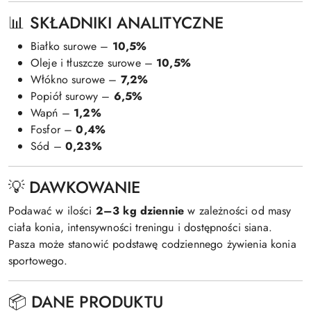
📊 SKŁADNIKI ANALITYCZNE
Białko surowe –
10,5%
Oleje i tłuszcze surowe –
10,5%
Włókno surowe –
7,2%
Popiół surowy –
6,5%
Wapń –
1,2%
Fosfor –
0,4%
Sód –
0,23%
💡 DAWKOWANIE
Podawać w ilości
2–3 kg dziennie
w zależności od masy
ciała konia, intensywności treningu i dostępności siana.
Pasza może stanowić podstawę codziennego żywienia konia
sportowego.
📦 DANE PRODUKTU