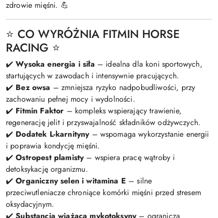
zdrowie mięśni. 💪
⭐ CO WYRÓŻNIA FITMIN HORSE
RACING ⭐
✔️
Wysoka energia i siła
– idealna dla koni sportowych,
startujących w zawodach i intensywnie pracujących.
✔️
Bez owsa
– zmniejsza ryzyko nadpobudliwości, przy
zachowaniu pełnej mocy i wydolności.
✔️
Fitmin Faktor
– kompleks wspierający trawienie,
regenerację jelit i przyswajalność składników odżywczych.
✔️
Dodatek L-karnityny
– wspomaga wykorzystanie energii
i poprawia kondycję mięśni.
✔️
Ostropest plamisty
– wspiera pracę wątroby i
detoksykację organizmu.
✔️
Organiczny selen i witamina E
– silne
przeciwutleniacze chroniące komórki mięśni przed stresem
oksydacyjnym.
✔️
Substancja wiążąca mykotoksyny
– ogranicza