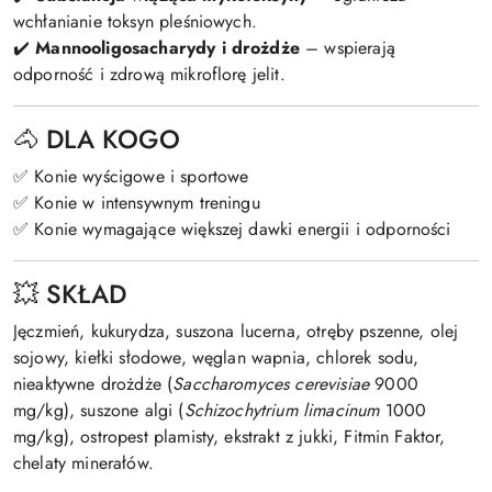
wchłanianie toksyn pleśniowych.
✔️
Mannooligosacharydy i drożdże
– wspierają
odporność i zdrową mikroflorę jelit.
🐴 DLA KOGO
✅ Konie wyścigowe i sportowe
✅ Konie w intensywnym treningu
✅ Konie wymagające większej dawki energii i odporności
💥 SKŁAD
Jęczmień, kukurydza, suszona lucerna, otręby pszenne, olej
sojowy, kiełki słodowe, węglan wapnia, chlorek sodu,
nieaktywne drożdże (
Saccharomyces cerevisiae
9000
mg/kg), suszone algi (
Schizochytrium limacinum
1000
mg/kg), ostropest plamisty, ekstrakt z jukki, Fitmin Faktor,
chelaty minerałów.