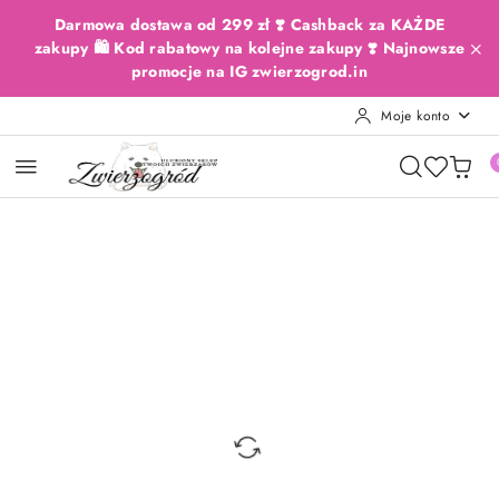
Przejdź do treści głównej
Przejdź do wyszukiwarki
Przejdź do moje konto
Przejdź do menu głównego
Przejdź do opisu produktu
Przejdź do stopki
Darmowa dostawa od 299 zł ❣️ Cashback za KAŻDE
zakupy 🛍️ Kod rabatowy na kolejne zakupy ❣️ Najnowsze
promocje na IG zwierzogrod.in
Moje konto