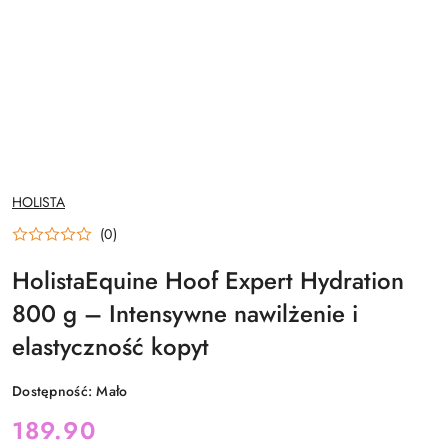
NAZWA
HOLISTA
PRODUCENTA:
(0)
HolistaEquine Hoof Expert Hydration
800 g – Intensywne nawilżenie i
elastyczność kopyt
Dostępność:
Mało
cena:
189.90