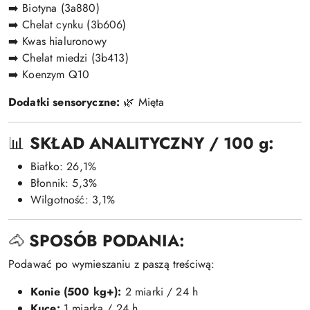
➡️ Biotyna (3a880)
➡️ Chelat cynku (3b606)
➡️ Kwas hialuronowy
➡️ Chelat miedzi (3b413)
➡️ Koenzym Q10
Dodatki sensoryczne:
🌿 Mięta
📊
SKŁAD ANALITYCZNY / 100 g:
Białko: 26,1%
Błonnik: 5,3%
Wilgotność: 3,1%
🐴
SPOSÓB PODANIA:
Podawać po wymieszaniu z paszą treściwą:
Konie (500 kg+):
2 miarki / 24 h
Kuce:
1 miarka / 24 h