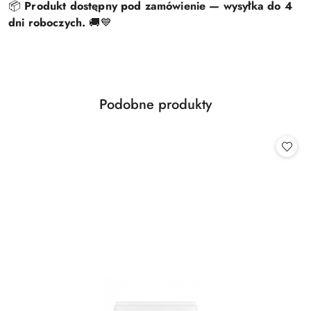
📦
Produkt dostępny pod zamówienie — wysyłka do 4
dni roboczych.
🚚💙
Produkty
Podobne produkty
Pomiń karuzelę produktów
o
statusie: