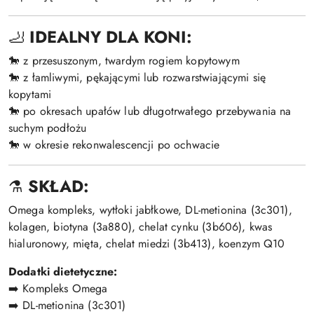
🦶
IDEALNY DLA KONI:
🐎 z przesuszonym, twardym rogiem kopytowym
🐎 z łamliwymi, pękającymi lub rozwarstwiającymi się
kopytami
🐎 po okresach upałów lub długotrwałego przebywania na
suchym podłożu
🐎 w okresie rekonwalescencji po ochwacie
⚗️
SKŁAD:
Omega kompleks, wytłoki jabłkowe, DL-metionina (3c301),
kolagen, biotyna (3a880), chelat cynku (3b606), kwas
hialuronowy, mięta, chelat miedzi (3b413), koenzym Q10
Dodatki dietetyczne:
➡️ Kompleks Omega
➡️ DL-metionina (3c301)