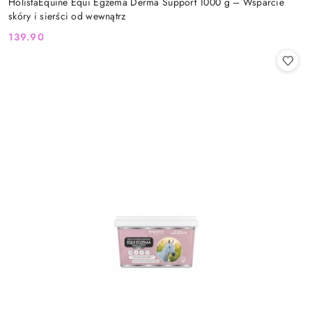
HolistaEquine Equi Egzema Derma Support 1000 g – Wsparcie
skóry i sierści od wewnątrz
139.90
Cena: