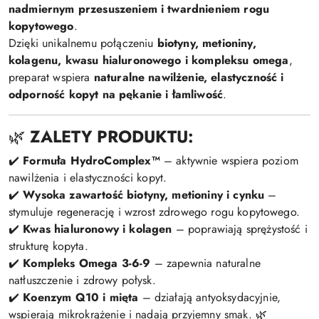
nadmiernym przesuszeniem i twardnieniem rogu
kopytowego
.
Dzięki unikalnemu połączeniu
biotyny, metioniny,
kolagenu, kwasu hialuronowego i kompleksu omega
,
preparat wspiera
naturalne nawilżenie, elastyczność i
odporność kopyt na pękanie i łamliwość
.
🌿
ZALETY PRODUKTU:
✔️
Formuła HydroComplex™
– aktywnie wspiera poziom
nawilżenia i elastyczności kopyt.
✔️
Wysoka zawartość biotyny, metioniny i cynku
–
stymuluje regenerację i wzrost zdrowego rogu kopytowego.
✔️
Kwas hialuronowy i kolagen
– poprawiają sprężystość i
strukturę kopyta.
✔️
Kompleks Omega 3-6-9
– zapewnia naturalne
natłuszczenie i zdrowy połysk.
✔️
Koenzym Q10 i mięta
– działają antyoksydacyjnie,
wspierają mikrokrążenie i nadają przyjemny smak. 🌿