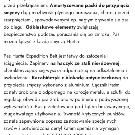
przed przekręcaniem.
Amortyzowane paski do przypięcia
smyczy
dają możliwość płynnego poruszania, chronią przed
szarpnięciami, spowodowanymi np. nagłym zrywanie się psa
do biegu.
Odblaskowe elementy
zwiększają
bezpieczeństwo podczas poruszania się po zmroku. Pas
można łączyć z każdą smyczą Hurtta.
Pas Hurtta Expedition Belt jest łatwy do założenia i
ściągnięcia. Zapinany
na haczyk ze stali nierdzewnej
,
charakteryzujący się wysoką odpornością na odkształcenia i
uszkodzenia.
Karabińczyk z blokadą antyucieczkową
do
przypięcia smyczy wykonano z aluminium. Łączniki taśm
zostały zrobione z odpornego na korozję metalu, a szlufki do
regulacji obwodu psa zrobiono w polimeru o podwyższonej
wytrzymałości. Pas przetestowano pod kątem bezawaryjnego,
długotrwałego użytkowania. Trwałość krytycznych punktów
została zapewniona poprzez zastosowanie specjalnych
szwów i potwierdzona certyfikatem spełniania wymagań