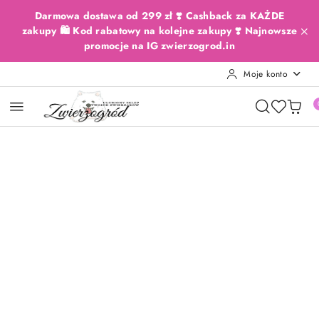
Przejdź do treści głównej
Przejdź do wyszukiwarki
Przejdź do moje konto
Przejdź do menu głównego
Przejdź do opisu produktu
Przejdź do stopki
Darmowa dostawa od 299 zł ❣️ Cashback za KAŻDE
zakupy 🛍️ Kod rabatowy na kolejne zakupy ❣️ Najnowsze
promocje na IG zwierzogrod.in
Moje konto