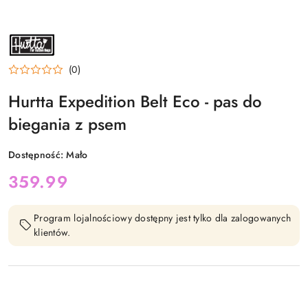
NAZWA
PRODUCENTA:
HURTTA
(0)
Hurtta Expedition Belt Eco - pas do
biegania z psem
Dostępność:
Mało
cena:
359.99
Program lojalnościowy dostępny jest tylko dla zalogowanych
klientów.