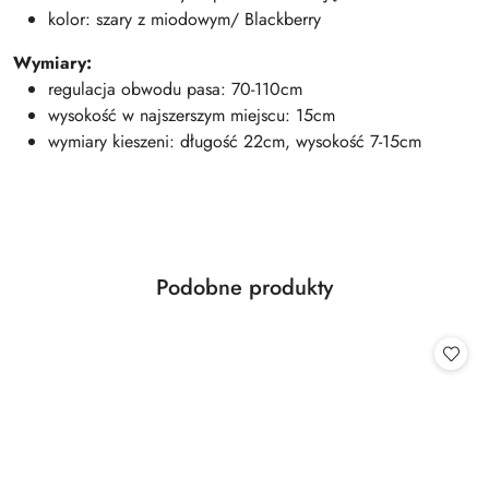
kolor: szary z miodowym/ Blackberry
Wymiary:
regulacja obwodu pasa: 70-110cm
wysokość w najszerszym miejscu: 15cm
wymiary kieszeni: długość 22cm, wysokość 7-15cm
Produkty
Podobne produkty
Pomiń karuzelę produktów
o
statusie: