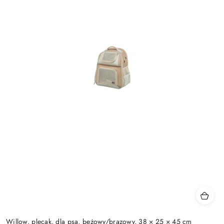
Willow, plecak, dla psa, beżowy/brązowy, 38 × 25 × 45 cm