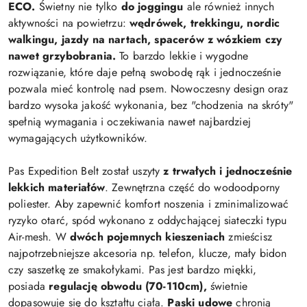
ECO.
Świetny nie tylko
do joggingu
ale również innych
aktywności na powietrzu:
wędrówek, trekkingu, nordic
walkingu, jazdy na nartach, spacerów z wózkiem czy
nawet grzybobrania.
To barzdo lekkie i wygodne
rozwiązanie, które daje pełną swobodę rąk i jednocześnie
pozwala mieć kontrolę nad psem. Nowoczesny design oraz
bardzo wysoka jakość wykonania, bez "chodzenia na skróty"
spełnią wymagania i oczekiwania nawet najbardziej
wymagających użytkowników.
Pas Expedition Belt został uszyty
z trwałych i jednocześnie
lekkich materiałów
. Zewnętrzna część do wodoodporny
poliester. Aby zapewnić komfort noszenia i zminimalizować
ryzyko otarć, spód wykonano z oddychającej siateczki typu
Air-mesh. W
dwóch pojemnych kieszeniach
zmieścisz
najpotrzebniejsze akcesoria np. telefon, klucze, mały bidon
czy saszetkę ze smakołykami. Pas jest bardzo miękki,
posiada
regulację obwodu (70-110cm),
świetnie
dopasowuje się do kształtu ciała.
Paski udowe
chronią