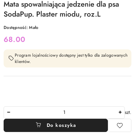
Mata spowalniająca jedzenie dla psa
SodaPup. Plaster miodu, roz.L
Dostępność:
Mało
cena:
68.00
Program lojalnościowy dostępny jest tylko dla zalogowanych
klientów.
Ilość
szt.
Do koszyka