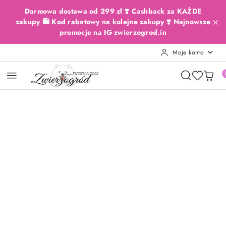
Przejdź do treści głównej
Przejdź do wyszukiwarki
Przejdź do moje konto
Przejdź do menu głównego
Przejdź do opisu produktu
Przejdź do stopki
Darmowa dostawa od 299 zł ❣️ Cashback za KAŻDE
zakupy 🛍️ Kod rabatowy na kolejne zakupy ❣️ Najnowsze
promocje na IG zwierzogrod.in
Moje konto