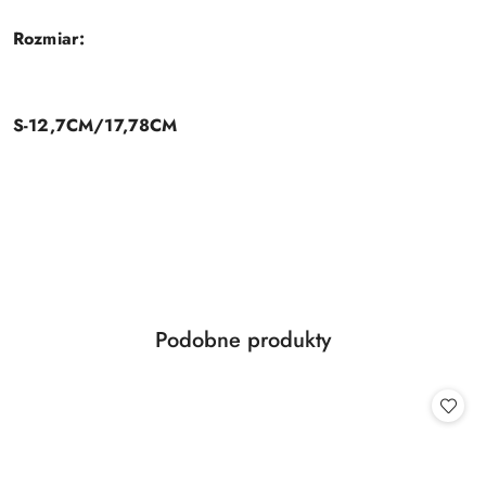
Rozmiar:
S-12,7CM/17,78CM
Produkty
Podobne produkty
Pomiń karuzelę produktów
o
statusie: