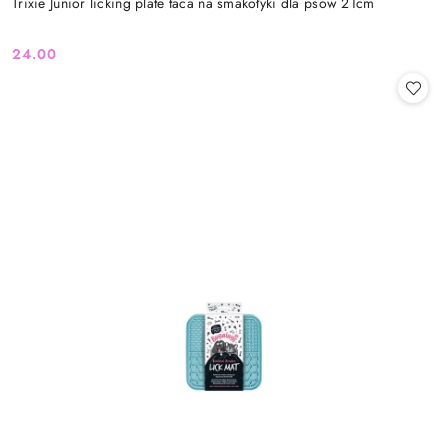
Trixie Junior licking plate taca na smakołyki dla psów 21cm
24.00
Cena: