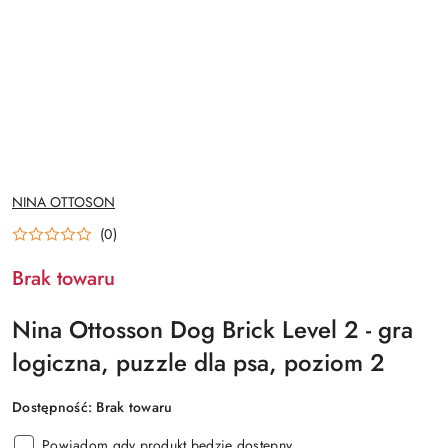
NAZWA
NINA OTTOSON
PRODUCENTA:
(0)
Brak towaru
Nina Ottosson Dog Brick Level 2 - gra
logiczna, puzzle dla psa, poziom 2
Dostępność:
Brak towaru
Powiadom gdy produkt będzie dostępny