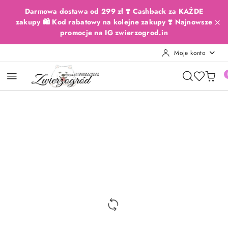
Przejdź do treści głównej
Przejdź do wyszukiwarki
Przejdź do moje konto
Przejdź do menu głównego
Przejdź do opisu produktu
Przejdź do stopki
Darmowa dostawa od 299 zł ❣️ Cashback za KAŻDE
zakupy 🛍️ Kod rabatowy na kolejne zakupy ❣️ Najnowsze
promocje na IG zwierzogrod.in
Moje konto