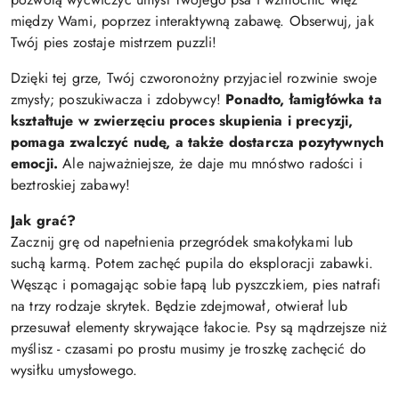
między Wami, poprzez interaktywną zabawę. Obserwuj, jak
Twój pies zostaje mistrzem puzzli!
Dzięki tej grze, Twój czworonożny przyjaciel rozwinie swoje
zmysły; poszukiwacza i zdobywcy!
Ponadto, łamigłówka ta
kształtuje w zwierzęciu proces skupienia i precyzji,
pomaga zwalczyć nudę, a także dostarcza pozytywnych
emocji.
Ale najważniejsze, że daje mu mnóstwo radości i
beztroskiej zabawy!
Jak grać?
Zacznij grę od napełnienia przegródek smakołykami lub
suchą karmą. Potem zachęć pupila do eksploracji zabawki.
Węsząc i pomagając sobie łapą lub pyszczkiem, pies natrafi
na trzy rodzaje skrytek. Będzie zdejmował, otwierał lub
przesuwał elementy skrywające łakocie. Psy są mądrzejsze niż
myślisz - czasami po prostu musimy je troszkę zachęcić do
wysiłku umysłowego.