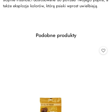
także eksplozja kolorów, którą psiaki wprost uwielbiają.
Produkty
Podobne produkty
Pomiń karuzelę produktów
o
statusie: