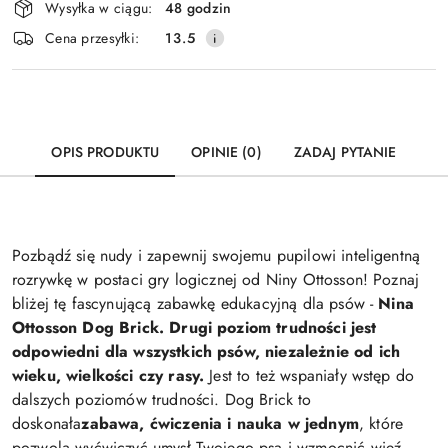
Wysyłka w ciągu:
48 godzin
i
Wyślij
Cena przesyłki:
13.5
dostawa
OPIS PRODUKTU
OPINIE (0)
ZADAJ PYTANIE
Pozbądź się nudy i zapewnij swojemu pupilowi inteligentną
rozrywkę w postaci gry logicznej od Niny Ottosson! Poznaj
bliżej tę fascynującą zabawkę edukacyjną dla psów -
Nina
Ottosson Dog Brick. Drugi poziom trudności jest
odpowiedni dla wszystkich psów, niezależnie od ich
wieku, wielkości czy rasy.
Jest to też wspaniały wstęp do
dalszych poziomów trudności. Dog Brick to
doskonała
zabawa, ćwiczenia i nauka w jednym
, które
pozwolą wyćwiczyć umysł Twojego psa i wzmocnić więź