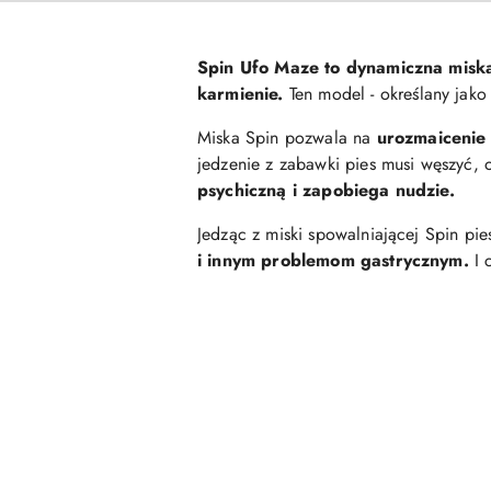
Spin Ufo Maze to dynamiczna miska
karmienie.
Ten model - określany jako
Miska Spin pozwala na
urozmaicenie 
jedzenie z zabawki pies musi węszyć,
psychiczną i zapobiega nudzie.
Jedząc z miski spowalniającej Spin pie
i innym problemom gastrycznym.
I 
Pomiń karuzelę produktów