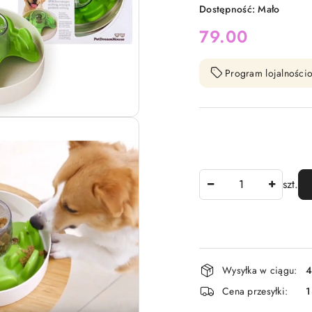
Dostępność:
Mało
cena:
79.00
Program lojalnościo
Ilość
szt.
Dostępność
Wysyłka w ciągu:
4
i
Cena przesyłki:
1
dostawa