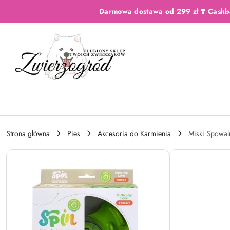
Przejdź do treści głównej
Przejdź do wyszukiwarki
Przejdź do moje konto
Przejdź do menu głównego
Przejdź do opisu produktu
Przejdź do stopki
Darmowa dostawa od 299 zł ❣️ Cashb
Strona główna
Pies
Akcesoria do Karmienia
Miski Spowal