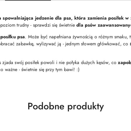
 spowalniająca jedzenie dla psa, która zamienia posiłek w
 poziom trudny - sprawdzi się świetnie
dla psów zaawansowany
posiłku psa
. Może być napełniana żywnością o różnym smaku, t
 obracać zabawkę, wylizywać ją - jednym słowem główkować, co
s zjada swój posiłek powoli i nie połyka dużych kęsów, co
zapob
co ważne - świetnie się przy tym bawi! :)
Produkty
Podobne produkty
o
statusie: