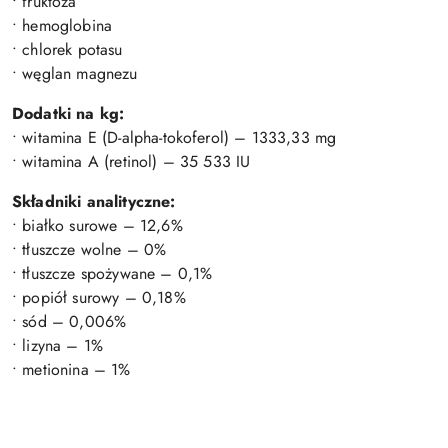
• fruktoza
• hemoglobina
• chlorek potasu
• węglan magnezu
Dodatki na kg:
• witamina E (D-alpha-tokoferol) – 1333,33 mg
• witamina A (retinol) – 35 533 IU
Składniki analityczne:
• białko surowe – 12,6%
• tłuszcze wolne – 0%
• tłuszcze spożywane – 0,1%
• popiół surowy – 0,18%
• sód – 0,006%
• lizyna – 1%
• metionina – 1%