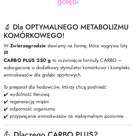
gołębi
🔬 Dla OPTYMALNEGO METABOLIZMU
KOMÓRKOWEGO!
W
Zwierzogrodzie
stawiamy na formę, która wygrywa loty
🏁
CARBO PLUS 250 g
to rozwinięcie formuły CARBO –
wzbogacone o dodatkowy stymulator komórkowy i kompleks
aminokwasów dla gołębi sportowych.
To preparat dla hodowców, którzy chcą podnieść:
✔️ wydolność tlenową
✔️ regenerację mięśni
✔️ odporność organizmu
✔️ przyswajanie aminokwasów na maksymalnym poziomie
💪 Dlaczego CARBO PLUS?