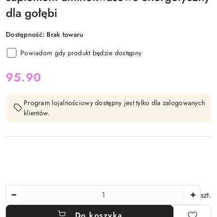
dla gołębi
Dostępność:
Brak towaru
Powiadom gdy produkt będzie dostępny
cena:
95.90
Program lojalnościowy dostępny jest tylko dla zalogowanych
klientów.
Ilość
szt.
Do koszyka