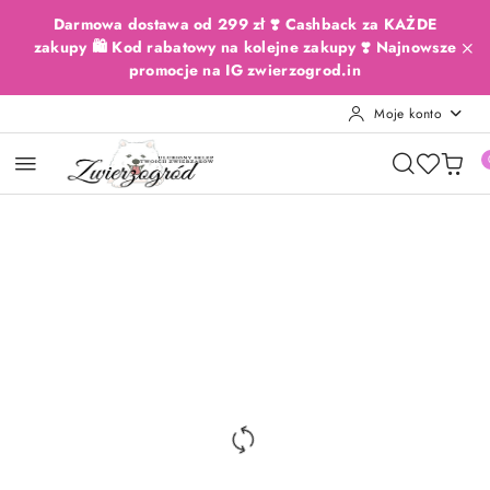
Przejdź do treści głównej
Przejdź do wyszukiwarki
Przejdź do moje konto
Przejdź do menu głównego
Przejdź do opisu produktu
Przejdź do stopki
Darmowa dostawa od 299 zł ❣️ Cashback za KAŻDE
zakupy 🛍️ Kod rabatowy na kolejne zakupy ❣️ Najnowsze
promocje na IG zwierzogrod.in
Moje konto