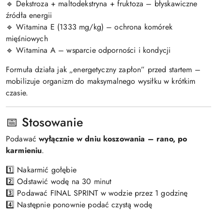
🔹 Dekstroza + maltodekstryna + fruktoza – błyskawiczne
źródła energii
🔹 Witamina E (1333 mg/kg) – ochrona komórek
mięśniowych
🔹 Witamina A – wsparcie odporności i kondycji
Formuła działa jak „energetyczny zapłon” przed startem –
mobilizuje organizm do maksymalnego wysiłku w krótkim
czasie.
📅 Stosowanie
Podawać
wyłącznie w dniu koszowania – rano, po
karmieniu
.
1️⃣ Nakarmić gołębie
2️⃣ Odstawić wodę na 30 minut
3️⃣ Podawać FINAL SPRINT w wodzie przez 1 godzinę
4️⃣ Następnie ponownie podać czystą wodę