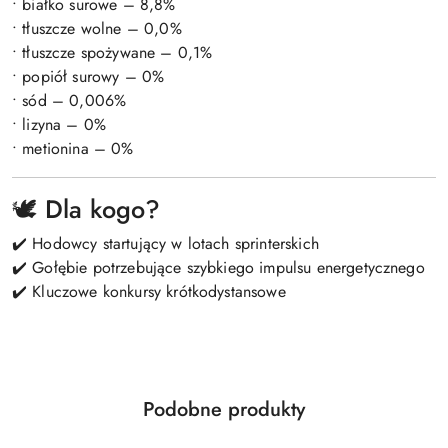
• białko surowe – 8,8%
• tłuszcze wolne – 0,0%
• tłuszcze spożywane – 0,1%
• popiół surowy – 0%
• sód – 0,006%
• lizyna – 0%
• metionina – 0%
🕊️ Dla kogo?
✔️ Hodowcy startujący w lotach sprinterskich
✔️ Gołębie potrzebujące szybkiego impulsu energetycznego
✔️ Kluczowe konkursy krótkodystansowe
Produkty
Podobne produkty
Pomiń karuzelę produktów
o