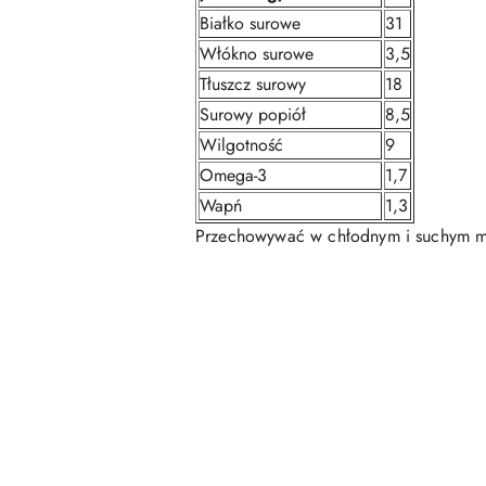
Białko surowe
31
Włókno surowe
3,5
Tłuszcz surowy
18
Surowy popiół
8,5
Wilgotność
9
Omega-3
1,7
Wapń
1,3
Przechowywać w chłodnym i suchym mi
Pomiń karuzelę produktów