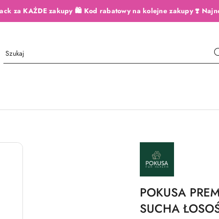
ack za KAŻDE zakupy 🛍️ Kod rabatowy na kolejne zakupy ❣️ Najn
NAZWA
PRODUCENTA:
POKUSA
POKUSA PREM
SUCHA ŁOSOŚ