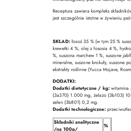
Receptura zawiera kompleks składnikó
jest szczególnie istotne w żywieniu ps
SKŁAD:
łosoś 35 % (w tym 25 % suszon
krewetki 4 %, olej z łososia 4 %, hyd
%, suszona marchew 1 %, suszone jabł
mineralne, suszone brokuły, suszone p
ekstrakty roślinne (Yucca Mojave, Rosm
DODATKI:
Dodatki dietetyczne / kg:
witamina 
(3a370) 1.000 mg, żelazo (3b103) 1
selen (3b801) 0,2 mg.
Dodatki technologiczne:
przeciwutle
Składniki analityczne
%
/na 100g/