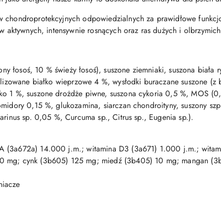
w chondroprotekcyjnych odpowiedzialnych za prawidłowe funkcj
ów aktywnych, intensywnie rosnących oraz ras dużych i olbrzymich
y łosoś, 10 % świeży łosoś), suszone ziemniaki, suszona biała 
rolizowane białko wieprzowe 4 %, wysłodki buraczane suszone (z
ko 1 %, suszone drożdże piwne, suszona cykoria 0,5 %, MOS (0,
omidory 0,15 %, glukozamina, siarczan chondroityny, suszony sz
arinus sp. 0,05 %, Curcuma sp., Citrus sp., Eugenia sp.).
A (3a672a) 14.000 j.m.; witamina D3 (3a671) 1.000 j.m.; witam
00 mg; cynk (3b605) 125 mg; miedź (3b405) 10 mg; mangan (3b
niacze