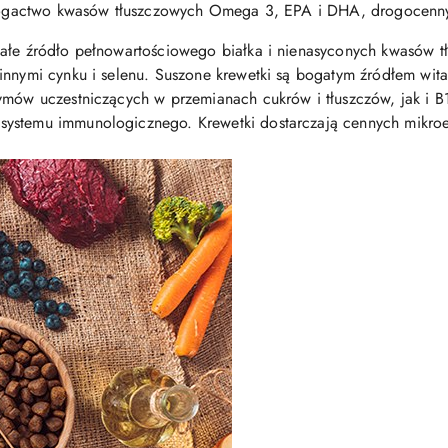
o bogactwo kwasów tłuszczowych Omega 3, EPA i DHA, drogocennyc
nałe źródło pełnowartościowego białka i nienasyconych kwasów t
innymi cynku i selenu. Suszone krewetki są bogatym źródłem wit
ymów uczestniczących w przemianach cukrów i tłuszczów, jak i B1
systemu immunologicznego. Krewetki dostarczają cennych mikro