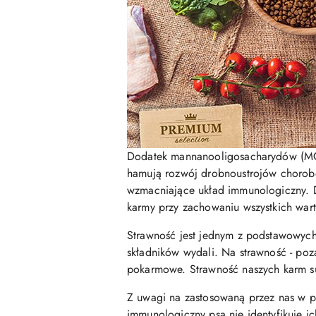
Dodatek mannanooligosacharydów (MOS)
hamują rozwój drobnoustrojów chorobot
wzmacniające układ immunologiczny. 
karmy przy zachowaniu wszystkich wart
Strawność jest jednym z podstawowych 
składników wydali. Na strawność - poz
pokarmowe. Strawność naszych karm s
Z uwagi na zastosowaną przez nas w pro
immunologiczny psa nie identyfikuje ic