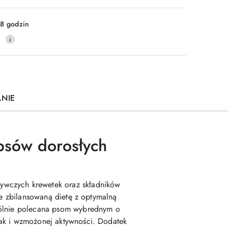
Wyślij
8 godzin
0
ANIE
 psów dorosłych
ywczych krewetek oraz składników
le zbilansowaną dietę z optymalną
ególnie polecana psom wybrednym o
jak i wzmożonej aktywności. Dodatek