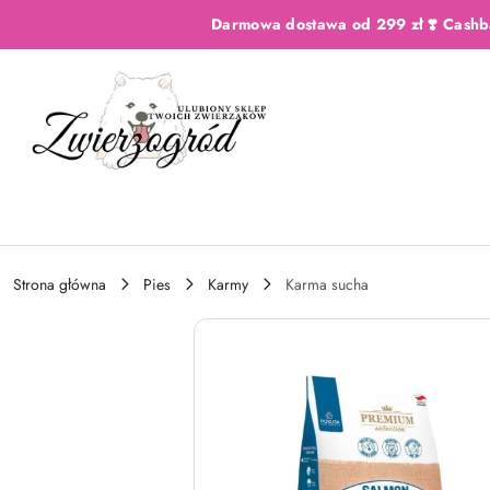
Przejdź do treści głównej
Przejdź do wyszukiwarki
Przejdź do moje konto
Przejdź do menu głównego
Przejdź do opisu produktu
Przejdź do stopki
Darmowa dostawa od 299 zł ❣️ Cashb
Strona główna
Pies
Karmy
Karma sucha