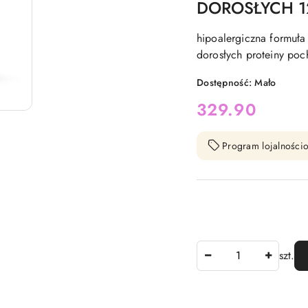
DOROSŁYCH 1
hipoalergiczna formuła
dorosłych proteiny po
Dostępność:
Mało
cena:
329.90
Program lojalnościo
Ilość
szt.