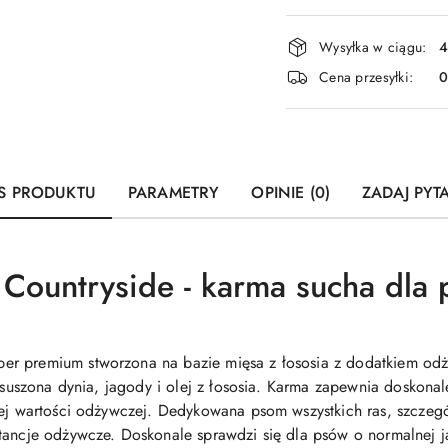
Dostępność
Wysyłka w ciągu:
4
i
Cena przesyłki:
dostawa
S PRODUKTU
PARAMETRY
OPINIE (0)
ZADAJ PYT
 Countryside - karma sucha dla
r premium stworzona na bazie mięsa z łososia z dodatkiem odż
, suszona dynia, jagody i olej z łososia. Karma zapewnia doskona
kiej wartości odżywczej. Dedykowana psom wszystkich ras, szcz
stancje odżywcze. Doskonale sprawdzi się dla psów o normalnej 