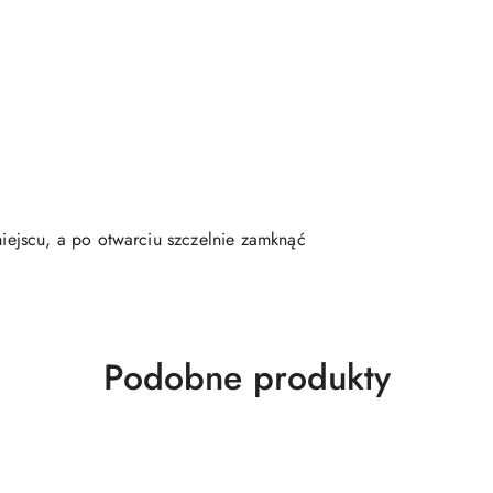
ejscu, a po otwarciu szczelnie zamknąć
Produkty
Podobne produkty
o
statusie: