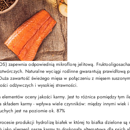
 zapewnia odpowiednią mikroflorę jelitową. Fruktooligosachar
wórczych. Naturalne wyciągi roślinne gwarantują prawidłową pra
Duża zawartość świeżego mięsa w połączeniu z mięsem suszonym
ości odżywczych i wysokiej strawności.
elementów oceny jakości karmy. Jest to różnica pomiędzy tym ile 
a składem karmy - wpływa wiele czynników: między innymi wiek i 
uchych jest na poziomie ok. 87%
cesie produkcji hydrolizę białek w której to białka dzielone są 
h jako alergen) nasze karmy to doskonała alternatywa dla psich 