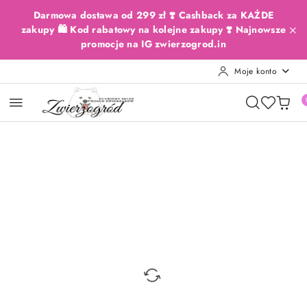
Przejdź do treści głównej
Przejdź do wyszukiwarki
Przejdź do moje konto
Przejdź do menu głównego
Przejdź do opisu produktu
Przejdź do stopki
Darmowa dostawa od 299 zł ❣️ Cashback za KAŻDE
zakupy 🛍️ Kod rabatowy na kolejne zakupy ❣️ Najnowsze
promocje na IG zwierzogrod.in
Moje konto