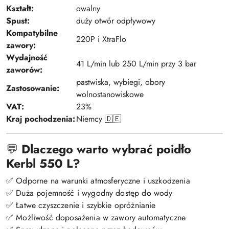
Kształt:
owalny
Spust:
duży otwór odpływowy
Kompatybilne
220P i XtraFlo
zawory:
Wydajność
41 L/min lub 250 L/min przy 3 bar
zaworów:
pastwiska, wybiegi, obory
Zastosowanie:
wolnostanowiskowe
VAT:
23%
Kraj pochodzenia:
Niemcy 🇩🇪
💬
Dlaczego warto wybrać poidło
Kerbl 550 L?
✅ Odporne na warunki atmosferyczne i uszkodzenia
✅ Duża pojemność i wygodny dostęp do wody
✅ Łatwe czyszczenie i szybkie opróżnianie
✅ Możliwość doposażenia w zawory automatyczne