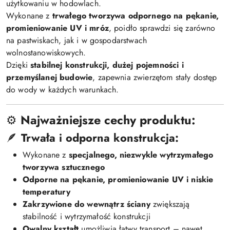
użytkowaniu w hodowlach.
Wykonane z
trwałego tworzywa odpornego na pękanie,
promieniowanie UV i mróz
, poidło sprawdzi się zarówno
na pastwiskach, jak i w gospodarstwach
wolnostanowiskowych.
Dzięki
stabilnej konstrukcji, dużej pojemności i
przemyślanej budowie
, zapewnia zwierzętom stały dostęp
do wody w każdych warunkach.
⚙️
Najważniejsze cechy produktu:
🪶
Trwała i odporna konstrukcja:
Wykonane z
specjalnego, niezwykle wytrzymałego
tworzywa sztucznego
Odporne na pękanie, promieniowanie UV i niskie
temperatury
Zakrzywione do wewnątrz ściany
zwiększają
stabilność i wytrzymałość konstrukcji
Owalny kształt
umożliwia łatwy transport – nawet