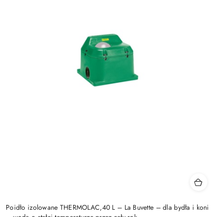
Poidło izolowane THERMOLAC,40 L – La Buvette – dla bydła i koni
– woda o stałej temperaturze przez cały rok,