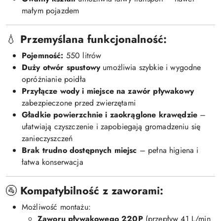
małym pojazdem
💧
Przemyślana funkcjonalność:
Pojemność:
550 litrów
Duży otwór spustowy
umożliwia szybkie i wygodne
opróżnianie poidła
Przyłącze wody i miejsce na zawór pływakowy
zabezpieczone przed zwierzętami
Gładkie powierzchnie i zaokrąglone krawędzie
–
ułatwiają czyszczenie i zapobiegają gromadzeniu się
zanieczyszczeń
Brak trudno dostępnych miejsc
– pełna higiena i
łatwa konserwacja
🚰
Kompatybilność z zaworami:
Możliwość montażu:
Zaworu pływakowego 220P
(przepływ 41 L/min