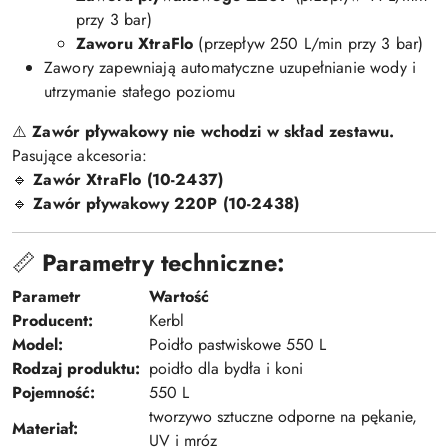
przy 3 bar)
Zaworu XtraFlo
(przepływ 250 L/min przy 3 bar)
Zawory zapewniają automatyczne uzupełnianie wody i
utrzymanie stałego poziomu
⚠️
Zawór pływakowy nie wchodzi w skład zestawu.
Pasujące akcesoria:
🔹
Zawór XtraFlo (10-2437)
🔹
Zawór pływakowy 220P (10-2438)
📏
Parametry techniczne:
Parametr
Wartość
Producent:
Kerbl
Model:
Poidło pastwiskowe 550 L
Rodzaj produktu:
poidło dla bydła i koni
Pojemność:
550 L
tworzywo sztuczne odporne na pękanie,
Materiał:
UV i mróz