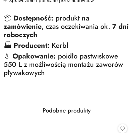
✅ Sprawdzone i polecane przez hodowców
📦
Dostępność:
produkt
na
zamówienie
, czas oczekiwania ok.
7 dni
roboczych
🏭
Producent:
Kerbl
💧
Opakowanie:
poidło pastwiskowe
550 L z możliwością montażu zaworów
pływakowych
Produkty
Podobne produkty
Pomiń karuzelę produktów
o
statusie: