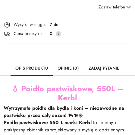
Zostaw telefon
Dostępność
Wysyłka w ciągu:
7 dni
i
Wyślij
Cena przesyłki:
0
dostawa
OPIS PRODUKTU
OPINIE (0)
ZADAJ PYTANIE
💧
Poidło pastwiskowe, 550L –
Kerbl
Wytrzymałe poidło dla bydła i koni – niezawodne na
pastwisku przez cały sezon!
🐄🐎☀️
Poidło pastwiskowe 550 L marki Kerbl
to solidny i
praktyczny zbiornik zaprojektowany z myślą o codziennym