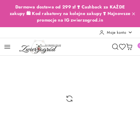
Przejdź do treści głównej
Przejdź do wyszukiwarki
Przejdź do moje konto
Przejdź do menu głównego
Przejdź do opisu produktu
Przejdź do stopki
Darmowa dostawa od 299 zł ❣️ Cashback za KAŻDE
zakupy 🛍️ Kod rabatowy na kolejne zakupy ❣️ Najnowsze
promocje na IG zwierzogrod.in
Moje konto