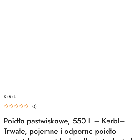
NAZWA
KERBL
PRODUCENTA:
(0)
Poidło pastwiskowe, 550 L – Kerbl–
Trwałe, pojemne i odporne poidło