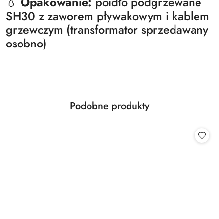
💧
Opakowanie:
poidło podgrzewane
SH30 z zaworem pływakowym i kablem
grzewczym (transformator sprzedawany
osobno)
Produkty
Podobne produkty
Pomiń karuzelę produktów
o
statusie: