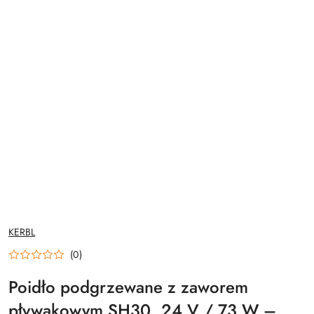
NAZWA
KERBL
PRODUCENTA:
(0)
Poidło podgrzewane z zaworem
pływakowym SH30, 24 V / 73 W –