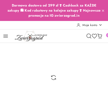
Przejdź do treści głównej
Przejdź do wyszukiwarki
Przejdź do moje konto
Przejdź do menu głównego
Przejdź do opisu produktu
Przejdź do stopki
Darmowa dostawa od 299 zł ❣️ Cashback za KAŻDE
zakupy 🛍️ Kod rabatowy na kolejne zakupy ❣️ Najnowsze
promocje na IG zwierzogrod.in
Moje konto