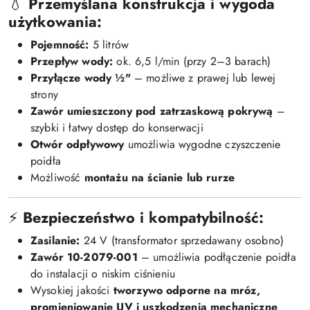
💧
Przemyślana konstrukcja i wygoda
użytkowania:
Pojemność:
5 litrów
Przepływ wody:
ok. 6,5 l/min (przy 2–3 barach)
Przyłącze wody ½"
– możliwe z prawej lub lewej
strony
Zawór umieszczony pod zatrzaskową pokrywą
–
szybki i łatwy dostęp do konserwacji
Otwór odpływowy
umożliwia wygodne czyszczenie
poidła
Możliwość
montażu na ścianie lub rurze
⚡
Bezpieczeństwo i kompatybilność:
Zasilanie:
24 V (transformator sprzedawany osobno)
Zawór 10-2079-001
– umożliwia podłączenie poidła
do instalacji o niskim ciśnieniu
Wysokiej jakości
tworzywo odporne na mróz,
promieniowanie UV i uszkodzenia mechaniczne