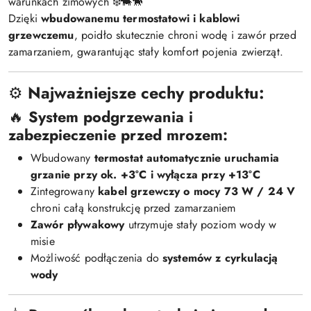
warunkach zimowych ❄️🐄🐎
Dzięki
wbudowanemu termostatowi i kablowi
grzewczemu
, poidło skutecznie chroni wodę i zawór przed
zamarzaniem, gwarantując stały komfort pojenia zwierząt.
⚙️
Najważniejsze cechy produktu:
🔥
System podgrzewania i
zabezpieczenie przed mrozem:
Wbudowany
termostat automatycznie uruchamia
grzanie przy ok. +3°C i wyłącza przy +13°C
Zintegrowany
kabel grzewczy o mocy 73 W / 24 V
chroni całą konstrukcję przed zamarzaniem
Zawór pływakowy
utrzymuje stały poziom wody w
misie
Możliwość podłączenia do
systemów z cyrkulacją
wody