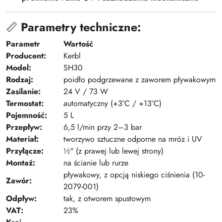
📏
Parametry techniczne:
Parametr
Wartość
Producent:
Kerbl
Model:
SH30
Rodzaj:
poidło podgrzewane z zaworem pływakowym
Zasilanie:
24 V / 73 W
Termostat:
automatyczny (+3°C / +13°C)
Pojemność:
5 L
Przepływ:
6,5 l/min przy 2–3 bar
Materiał:
tworzywo sztuczne odporne na mróz i UV
Przyłącze:
½" (z prawej lub lewej strony)
Montaż:
na ścianie lub rurze
pływakowy, z opcją niskiego ciśnienia (10-
Zawór:
2079-001)
Odpływ:
tak, z otworem spustowym
VAT:
23%