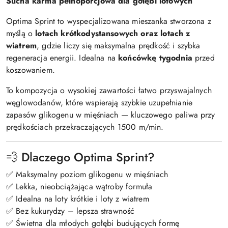
Sucha karma pełnoporcjowa dla gołębi lotowych
Optima Sprint to wyspecjalizowana mieszanka stworzona z
myślą o
lotach krótkodystansowych oraz lotach z
wiatrem
, gdzie liczy się maksymalna prędkość i szybka
regeneracja energii. Idealna na
końcówkę tygodnia
przed
koszowaniem.
To kompozycja o wysokiej zawartości łatwo przyswajalnych
węglowodanów, które wspierają szybkie uzupełnianie
zapasów glikogenu w mięśniach — kluczowego paliwa przy
prędkościach przekraczających 1500 m/min.
💨 Dlaczego Optima Sprint?
✅ Maksymalny poziom glikogenu w mięśniach
✅ Lekka, nieobciążająca wątroby formuła
✅ Idealna na loty krótkie i loty z wiatrem
✅ Bez kukurydzy – lepsza strawność
✅ Świetna dla młodych gołębi budujących formę