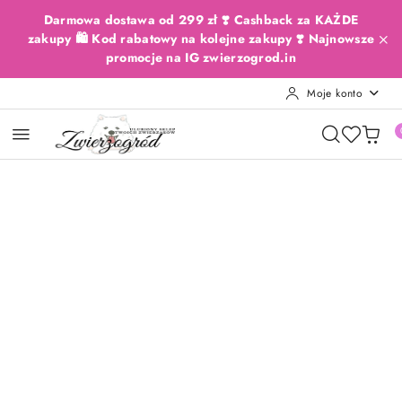
Przejdź do treści głównej
Przejdź do wyszukiwarki
Przejdź do moje konto
Przejdź do menu głównego
Przejdź do opisu produktu
Przejdź do stopki
Darmowa dostawa od 299 zł ❣️ Cashback za KAŻDE
zakupy 🛍️ Kod rabatowy na kolejne zakupy ❣️ Najnowsze
promocje na IG zwierzogrod.in
Moje konto