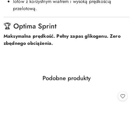
lotów z korzystnym wiatrem i wysoką prędkością
przelotową.
🏆 Optima Sprint
Maksymalna prędkość. Pełny zapas glikogenu. Zero
zbędnego obciążenia.
Produkty
Podobne produkty
Pomiń karuzelę produktów
o
statusie: