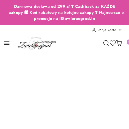
Przejdź do treści głównej
Przejdź do wyszukiwarki
Przejdź do moje konto
Przejdź do menu głównego
Przejdź do opisu produktu
Przejdź do stopki
Darmowa dostawa od 299 zł ❣️ Cashback za KAŻDE
zakupy 🛍️ Kod rabatowy na kolejne zakupy ❣️ Najnowsze
promocje na IG zwierzogrod.in
Moje konto