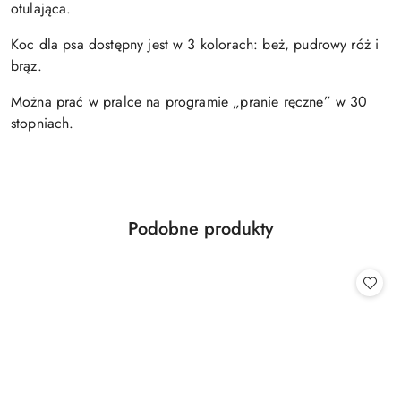
otulająca.
Koc dla psa dostępny jest w 3 kolorach: beż, pudrowy róż i
brąz.
Można prać w pralce na programie „pranie ręczne” w 30
stopniach.
Produkty
Podobne produkty
Pomiń karuzelę produktów
o
statusie: