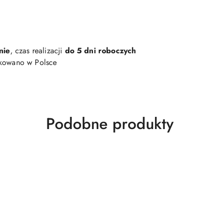
nie
, czas realizacji
do 5 dni roboczych
kowano w Polsce
Produkty
Podobne produkty
o
statusie: