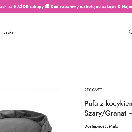
ack za KAŻDE zakupy 🛍️ Kod rabatowy na kolejne zakupy ❣️ Najn
NAZWA
RECOVET
PRODUCENTA:
Pufa z kocyki
Szary/Granat –
Dostępność:
Mało