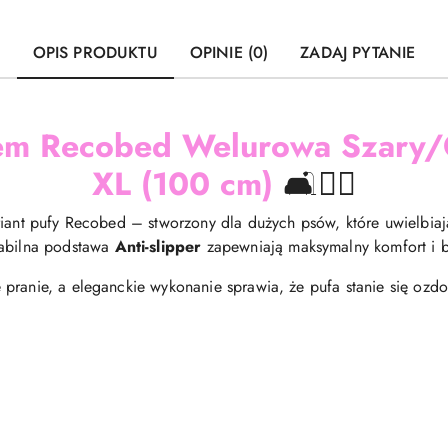
OPIS PRODUKTU
OPINIE (0)
ZADAJ PYTANIE
iem Recobed Welurowa Szary/
XL (100 cm)
🛋️🐕‍🦺
riant pufy Recobed – stworzony dla dużych psów, które uwielbiaj
tabilna podstawa
Anti-slipper
zapewniają maksymalny komfort i 
pranie, a eleganckie wykonanie sprawia, że pufa stanie się ozd