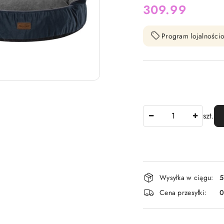
cena:
309.99
Program lojalnościo
Ilość
szt.
Dostępność
Wysyłka w ciągu:
5
i
Cena przesyłki:
dostawa