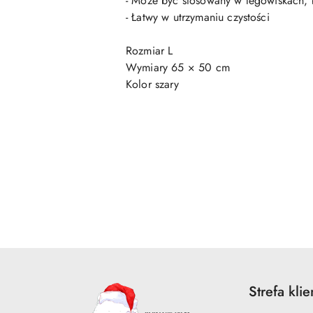
- Może być stosowany w legowiskach,
- Łatwy w utrzymaniu czystości
Rozmiar L
Wymiary 65 × 50 cm
Kolor szary
Pomiń karuzelę produktów
Strefa klie