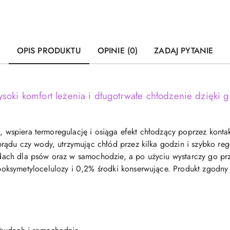
OPIS PRODUKTU
OPINIE (0)
ZADAJ PYTANIE
soki komfort leżenia i długotrwałe chłodzenie dzięki
, wspiera termoregulację i osiąga efekt chłodzący poprzez kontak
ądu czy wody, utrzymując chłód przez kilka godzin i szybko regen
ch dla psów oraz w samochodzie, a po użyciu wystarczy go prze
ksymetylocelulozy i 0,2% środki konserwujące. Produkt zgodny z