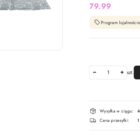
cena:
79.99
Program lojalnościo
Ilość
szt.
Dostępność
Wysyłka w ciągu:
4
i
Cena przesyłki:
1
dostawa