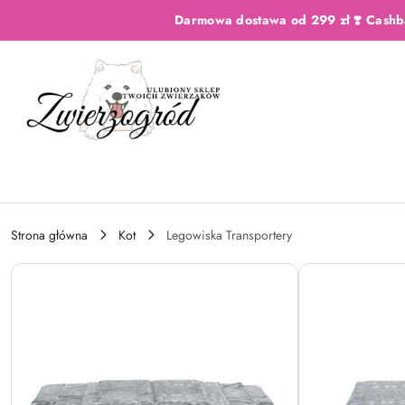
Przejdź do treści głównej
Przejdź do wyszukiwarki
Przejdź do moje konto
Przejdź do menu głównego
Przejdź do opisu produktu
Przejdź do stopki
Darmowa dostawa od 299 zł ❣️ Cashb
Strona główna
Kot
Legowiska Transportery