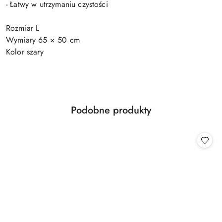
- Łatwy w utrzymaniu czystości
Rozmiar L
Wymiary 65 × 50 cm
Kolor szary
Produkty
Podobne produkty
Pomiń karuzelę produktów
o
statusie: