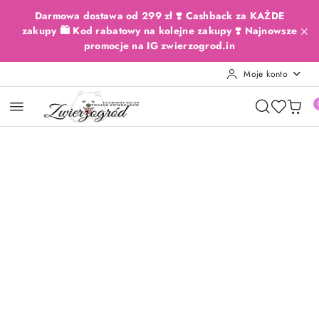
Przejdź do treści głównej
Przejdź do wyszukiwarki
Przejdź do moje konto
Przejdź do menu głównego
Przejdź do opisu produktu
Przejdź do stopki
Darmowa dostawa od 299 zł ❣️ Cashback za KAŻDE
zakupy 🛍️ Kod rabatowy na kolejne zakupy ❣️ Najnowsze
promocje na IG zwierzogrod.in
Moje konto