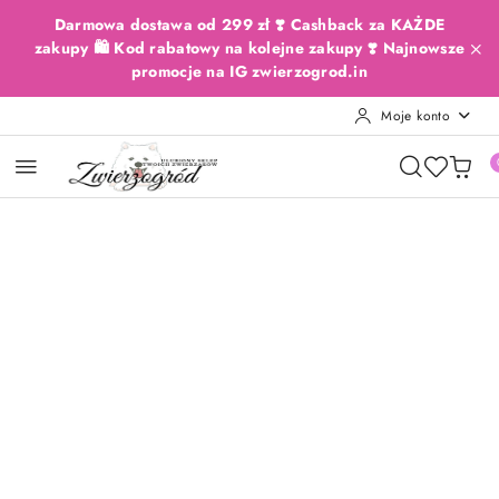
Przejdź do treści głównej
Przejdź do wyszukiwarki
Przejdź do moje konto
Przejdź do menu głównego
Przejdź do opisu produktu
Przejdź do stopki
Darmowa dostawa od 299 zł ❣️ Cashback za KAŻDE
zakupy 🛍️ Kod rabatowy na kolejne zakupy ❣️ Najnowsze
promocje na IG zwierzogrod.in
Moje konto