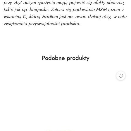
przy zbyt dużym spożyciu mogą pojawić się efekty uboczne,
takie jak np. biegunka. Zaleca się podawanie MSM razem z
witaminą C, której źródłem jest np. owoc dzikiej róży, w celu
zwiększenia przyswajalności produktu.
Produkty
Podobne produkty
Pomiń karuzelę produktów
o
statusie: