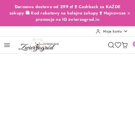
Przejdź do treści głównej
Przejdź do wyszukiwarki
Przejdź do moje konto
Przejdź do menu głównego
Przejdź do opisu produktu
Przejdź do stopki
Darmowa dostawa od 299 zł ❣️ Cashback za KAŻDE
zakupy 🛍️ Kod rabatowy na kolejne zakupy ❣️ Najnowsze
promocje na IG zwierzogrod.in
Moje konto