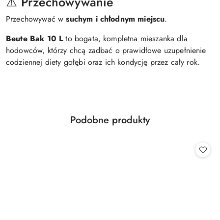
⚠️ Przechowywanie
Przechowywać w
suchym i chłodnym miejscu
.
Beute Bak 10 L
to bogata, kompletna mieszanka dla
hodowców, którzy chcą zadbać o prawidłowe uzupełnienie
codziennej diety gołębi oraz ich kondycję przez cały rok.
Produkty
Podobne produkty
Pomiń karuzelę produktów
o
statusie: