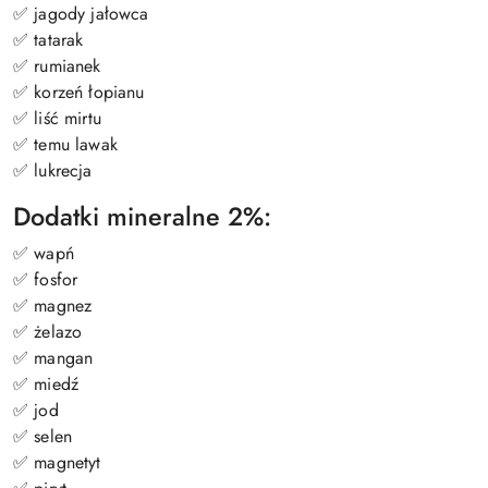
✅ jagody jałowca
✅ tatarak
✅ rumianek
✅ korzeń łopianu
✅ liść mirtu
✅ temu lawak
✅ lukrecja
Dodatki mineralne 2%:
✅ wapń
✅ fosfor
✅ magnez
✅ żelazo
✅ mangan
✅ miedź
✅ jod
✅ selen
✅ magnetyt