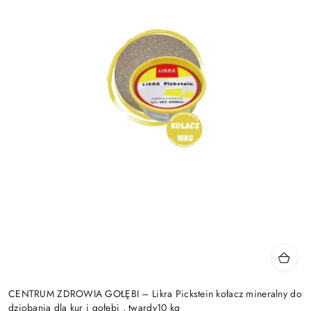
CENTRUM ZDROWIA GOŁĘBI – Likra Pickstein kołacz mineralny do
dziobania dla kur i gołębi , twardy10 kg