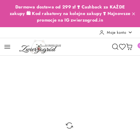
Przejdź do treści głównej
Przejdź do wyszukiwarki
Przejdź do moje konto
Przejdź do menu głównego
Przejdź do opisu produktu
Przejdź do stopki
Darmowa dostawa od 299 zł ❣️ Cashback za KAŻDE
zakupy 🛍️ Kod rabatowy na kolejne zakupy ❣️ Najnowsze
promocje na IG zwierzogrod.in
Moje konto