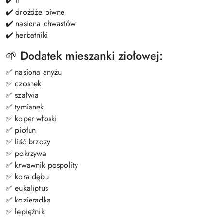
✔️ ił
✔️ drożdże piwne
✔️ nasiona chwastów
✔️ herbatniki
🌱 Dodatek mieszanki ziołowej:
✅ nasiona anyżu
✅ czosnek
✅ szałwia
✅ tymianek
✅ koper włoski
✅ piołun
✅ liść brzozy
✅ pokrzywa
✅ krwawnik pospolity
✅ kora dębu
✅ eukaliptus
✅ kozieradka
✅ lepiężnik