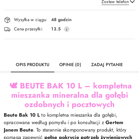
Zostaw telefon
Dostępność
Wysyłka w ciągu:
48 godzin
i
Wyślij
Cena przesyłki:
13.5
dostawa
OPIS PRODUKTU
OPINIE (0)
ZADAJ PYTANIE
🕊️ BEUTE BAK 10 L – kompletna
mieszanka mineralna dla gołębi
ozdobnych i pocztowych
Beute Bak 10 L
to kompletna mieszanka dla gołębi,
opracowana według pomysłu i po konsultacji z
Gertem
Janem Beute
. To starannie skomponowany produkt, który
pomaga zapewnić
pełne pokrycie potrzeb żywieniowych