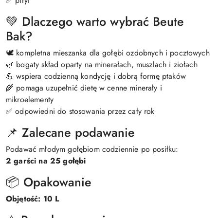
✅ piryt
💚 Dlaczego warto wybrać Beute
Bak?
🕊️ kompletna mieszanka dla gołębi ozdobnych i pocztowych
🌿 bogaty skład oparty na minerałach, muszlach i ziołach
💪 wspiera codzienną kondycję i dobrą formę ptaków
🌾 pomaga uzupełnić dietę w cenne minerały i
mikroelementy
✅ odpowiedni do stosowania przez cały rok
📌 Zalecane podawanie
Podawać młodym gołębiom codziennie po posiłku:
2 garści na 25 gołębi
📦 Opakowanie
Objętość: 10 L