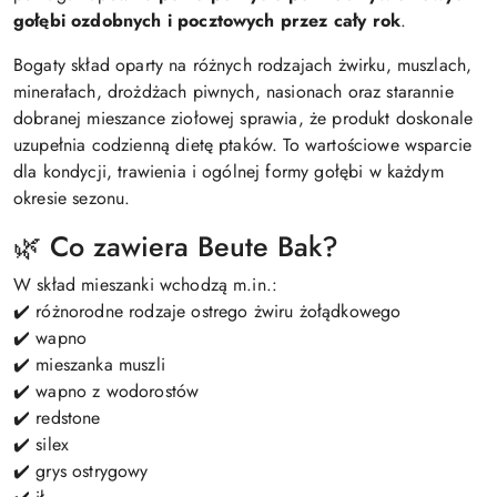
gołębi ozdobnych i pocztowych przez cały rok
.
Bogaty skład oparty na różnych rodzajach żwirku, muszlach,
minerałach, drożdżach piwnych, nasionach oraz starannie
dobranej mieszance ziołowej sprawia, że produkt doskonale
uzupełnia codzienną dietę ptaków. To wartościowe wsparcie
dla kondycji, trawienia i ogólnej formy gołębi w każdym
okresie sezonu.
🌿 Co zawiera Beute Bak?
W skład mieszanki wchodzą m.in.:
✔️ różnorodne rodzaje ostrego żwiru żołądkowego
✔️ wapno
✔️ mieszanka muszli
✔️ wapno z wodorostów
✔️ redstone
✔️ silex
✔️ grys ostrygowy