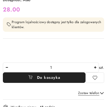
Dostępność:
Mało
cena:
28.00
Program lojalnościowy dostępny jest tylko dla zalogowanych
klientów.
Ilość
szt.
Do koszyka
Zostaw telefon
Dostępność
Wysyłka w ciągu:
48 godzin