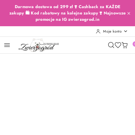
Przejdź do treści głównej
Przejdź do wyszukiwarki
Przejdź do moje konto
Przejdź do menu głównego
Przejdź do opisu produktu
Przejdź do stopki
Darmowa dostawa od 299 zł ❣️ Cashback za KAŻDE
zakupy 🛍️ Kod rabatowy na kolejne zakupy ❣️ Najnowsze
promocje na IG zwierzogrod.in
Moje konto