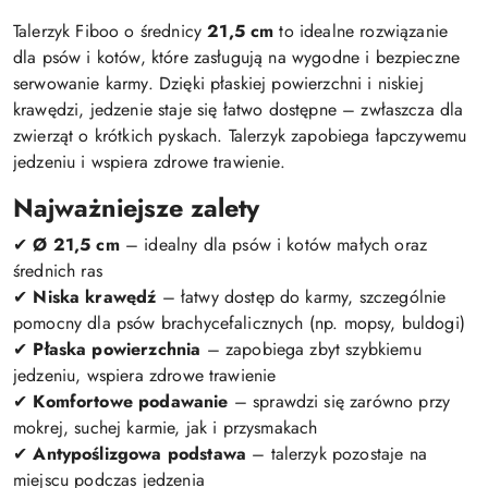
Talerzyk Fiboo o średnicy
21,5 cm
to idealne rozwiązanie
dla psów i kotów, które zasługują na wygodne i bezpieczne
serwowanie karmy. Dzięki płaskiej powierzchni i niskiej
krawędzi, jedzenie staje się łatwo dostępne – zwłaszcza dla
zwierząt o krótkich pyskach. Talerzyk zapobiega łapczywemu
jedzeniu i wspiera zdrowe trawienie.
Najważniejsze zalety
✔
Ø 21,5 cm
– idealny dla psów i kotów małych oraz
średnich ras
✔
Niska krawędź
– łatwy dostęp do karmy, szczególnie
pomocny dla psów brachycefalicznych (np. mopsy, buldogi)
✔
Płaska powierzchnia
– zapobiega zbyt szybkiemu
jedzeniu, wspiera zdrowe trawienie
✔
Komfortowe podawanie
– sprawdzi się zarówno przy
mokrej, suchej karmie, jak i przysmakach
✔
Antypoślizgowa podstawa
– talerzyk pozostaje na
miejscu podczas jedzenia