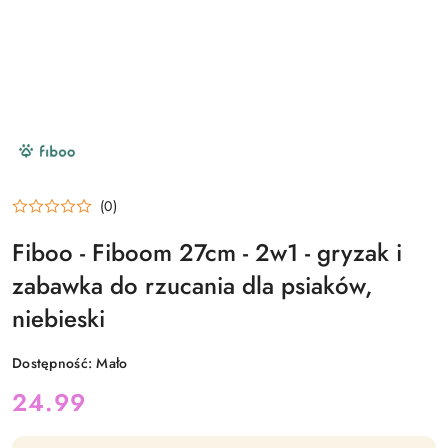
NAZWA
PRODUCENTA:
FIBOO
(0)
Fiboo - Fiboom 27cm - 2w1 - gryzak i
zabawka do rzucania dla psiaków,
niebieski
Dostępność:
Mało
cena:
24.99