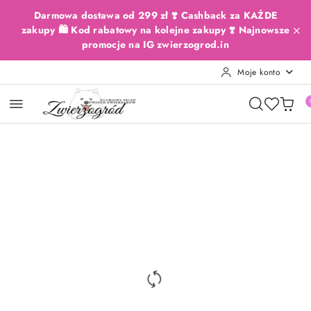
Przejdź do treści głównej
Przejdź do wyszukiwarki
Przejdź do moje konto
Przejdź do menu głównego
Przejdź do opisu produktu
Przejdź do stopki
Darmowa dostawa od 299 zł ❣️ Cashback za KAŻDE
zakupy 🛍️ Kod rabatowy na kolejne zakupy ❣️ Najnowsze
promocje na IG zwierzogrod.in
Moje konto