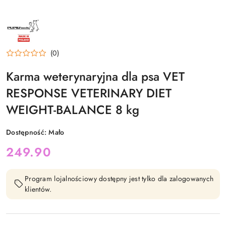
NAZWA
PRODUCENTA:
PUPIL
PET
FOODS
(0)
Karma weterynaryjna dla psa VET
RESPONSE VETERINARY DIET
WEIGHT-BALANCE 8 kg
Dostępność:
Mało
cena:
249.90
Program lojalnościowy dostępny jest tylko dla zalogowanych
klientów.