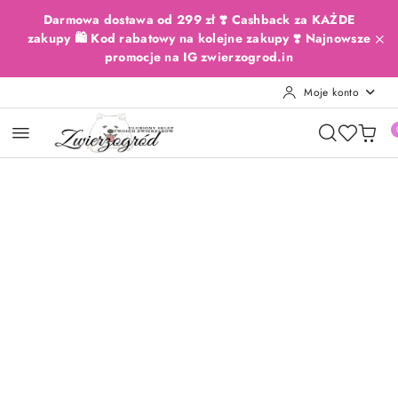
Przejdź do treści głównej
Przejdź do wyszukiwarki
Przejdź do moje konto
Przejdź do menu głównego
Przejdź do opisu produktu
Przejdź do stopki
Darmowa dostawa od 299 zł ❣️ Cashback za KAŻDE
zakupy 🛍️ Kod rabatowy na kolejne zakupy ❣️ Najnowsze
promocje na IG zwierzogrod.in
Moje konto