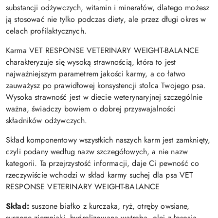
substancji odżywczych, witamin i minerałów, dlatego możesz
ją stosować nie tylko podczas diety, ale przez długi okres w
celach profilaktycznych.
Karma VET RESPONSE VETERINARY WEIGHT-BALANCE
charakteryzuje się wysoką strawnością, która to jest
najważniejszym parametrem jakości karmy, a co łatwo
zauważysz po prawidłowej konsystencji stolca Twojego psa.
Wysoka strawność jest w diecie weterynaryjnej szczególnie
ważna, świadczy bowiem o dobrej przyswajalności
składników odżywczych.
Skład komponentowy wszystkich naszych karm jest zamknięty,
czyli podany według nazw szczegółowych, a nie nazw
kategorii. Ta przejrzystość informacji, daje Ci pewność co
rzeczywiście wchodzi w skład karmy suchej dla psa VET
RESPONSE VETERINARY WEIGHT-BALANCE
Skład:
suszone białko z kurczaka, ryż, otręby owsiane,
suszone ziemniaki, hydrolizowana wątroba, olej z łososia,