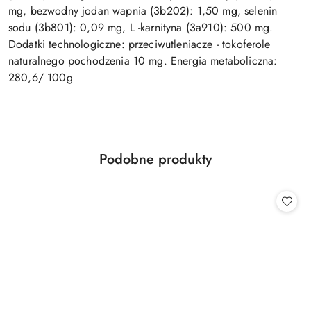
mg, bezwodny jodan wapnia (3b202): 1,50 mg, selenin
sodu (3b801): 0,09 mg, L -karnityna (3a910): 500 mg.
Dodatki technologiczne: przeciwutleniacze - tokoferole
naturalnego pochodzenia 10 mg. Energia metaboliczna:
280,6/ 100g
Produkty
Podobne produkty
Pomiń karuzelę produktów
o
statusie: