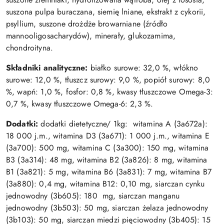
suszona pulpa buraczana, siemię lniane, ekstrakt z cykorii,
psyllium, suszone drożdże browarniane (źródło
mannooligosacharydów), minerały, glukozamima,
chondroityna.
Składniki analityczne:
białko surowe: 32,0 %, włókno
surowe: 12,0 %, tłuszcz surowy: 9,0 %, popiół surowy: 8,0
%, wapń: 1,0 %, fosfor: 0,8 %, kwasy tłuszczowe Omega-3:
0,7 %, kwasy tłuszczowe Omega-6: 2,3 %.
Dodatki:
dodatki dietetyczne/ 1kg: witamina A (3a672a):
18 000 j.m., witamina D3 (3a671): 1 000 j.m., witamina E
(3a700): 500 mg, witamina C (3a300): 150 mg, witamina
B3 (3a314): 48 mg, witamina B2 (3a826): 8 mg, witamina
B1 (3a821): 5 mg, witamina B6 (3a831): 7 mg, witamina B7
(3a880): 0,4 mg, witamina B12: 0,10 mg, siarczan cynku
jednowodny (3b605): 180 mg, siarczan manganu
jednowodny (3b503): 50 mg, siarczan żelaza jednowodny
(3b103): 50 mg, siarczan miedzi pięciowodny (3b405): 15