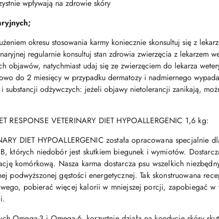
ystnie wpływają na zdrowie skóry
ryjnych;
żeniem okresu stosowania karmy koniecznie skonsultuj się z lekarz
ryjnej regularnie konsultuj stan zdrowia zwierzęcia z lekarzem we
ch objawów, natychmiast udaj się ze zwierzęciem do lekarza wetery
kowo do 2 miesięcy w przypadku dermatozy i nadmiernego wypadani
w i substancji odżywczych: jeżeli objawy nietolerancji zanikają, 
my VET RESPONSE VETERINARY DIET HYPOALLERGENIC 1,6 kg:
Y DIET HYPOALLERGENIC została opracowana specjalnie dla 
, których niedobór jest skutkiem biegunek i wymiotów. Dostarcz
erację komórkową. Nasza karma dostarcza psu wszelkich niezbędn
ej podwyższonej gęstości energetycznej. Tak skonstruowana rece
go, pobierać więcej kalorii w mniejszej porcji, zapobiegać w t
ji.
h Omega-3 i Omega-6, korzystnie działa na kondycję skóry skute