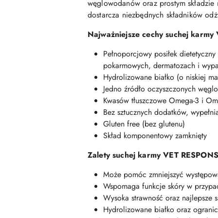
węglowodanów oraz prostym składzie mi
dostarcza niezbędnych składników odż
Najważniejsze cechy suchej ka
Pełnoporcjowy posiłek dietetyczny 
pokarmowych, dermatozach i wypad
Hydrolizowane białko (o niskiej m
Jedno źródło oczyszczonych węglow
Kwasów tłuszczowe Omega-3 i Ome
Bez sztucznych dodatków, wypełni
Gluten free (bez glutenu)
Skład komponentowy zamknięty
Zalety suchej karmy VET RESPO
Może pomóc zmniejszyć występowa
Wspomaga funkcje skóry w przypad
Wysoka strawność oraz najlepsze 
Hydrolizowane białko oraz ogranic