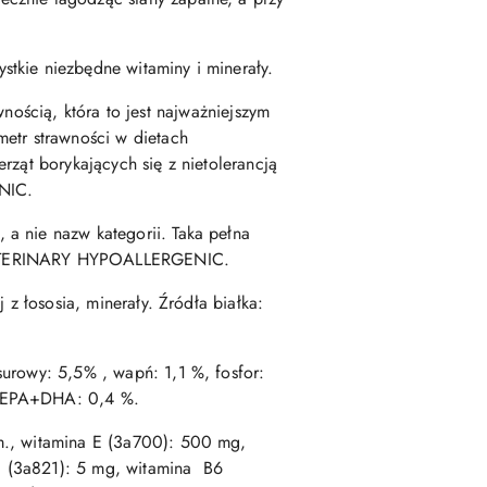
stkie niezbędne witaminy i minerały.
cią, która to jest najważniejszym
metr strawności w dietach
rząt borykających się z nietolerancją
NIC.
a nie nazw kategorii. Taka pełna
E VETERINARY HYPOALLERGENIC.
 z łososia, minerały. Źródła białka:
urowy: 5,5% , wapń: 1,1 %, fosfor:
 %, EPA+DHA: 0,4 %.
m., witamina E (3a700): 500 mg,
 (3a821): 5 mg, witamina B6