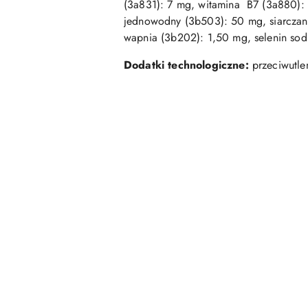
(3a831): 7 mg, witamina B7 (3a880):
jednowodny (3b503): 50 mg, siarczan
wapnia (3b202): 1,50 mg, selenin so
Dodatki technologiczne:
przeciwutle
Pomiń karuzelę produktów