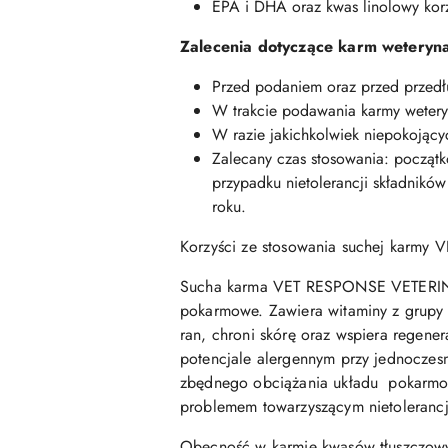
EPA i DHA oraz kwas linolowy korz
Zalecenia dotyczące karm weteryna
Przed podaniem oraz przed przedłu
W trakcie podawania karmy weteryna
W razie jakichkolwiek niepokojący
Zalecany czas stosowania: począt
przypadku nietolerancji składnikó
roku.
Korzyści ze stosowania suchej kar
Sucha karma VET RESPONSE VETERINAR
pokarmowe. Zawiera witaminy z grupy B
ran, chroni skórę oraz wspiera regen
potencjale alergennym przy jednoczesn
zbędnego obciążania układu pokarmowe
problemem towarzyszącym nietoleranc
Obecność w karmie kwasów tłuszczowyc