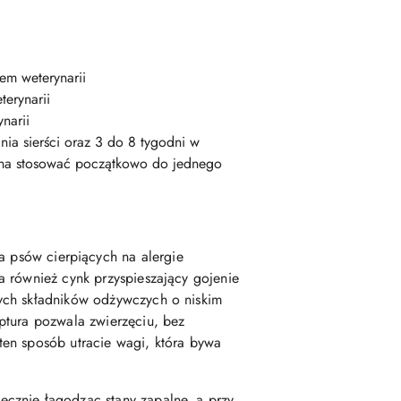
em weterynarii
terynarii
narii
a sierści oraz 3 do 8 tygodni w
można stosować początkowo do jednego
psów cierpiących na alergie
a również cynk przyspieszający gojenie
ych składników odżywczych o niskim
ptura pozwala zwierzęciu, bez
en sposób utracie wagi, która bywa
cznie łagodząc stany zapalne, a przy