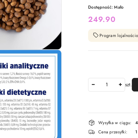
Dostępność:
Mało
cena:
249.90
Program lojalnościo
Ilość
szt.
Dostępność
Wysyłka w ciągu:
4
i
Cena przesyłki:
1
dostawa