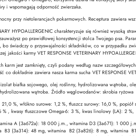
óry i wspomagają odporność zwierzaka.
mocny przy nietolerancjach pokarmowych. Receptura zawiera wszy
 HYPOALLERGENIC charakteryzuje się również wysoką strawnoś
zauważysz po prawidłowej konsystencji stolca Twojego psa. Para
, bo świadczy o przyswajalności składników, co w przypadku zwie
wyższej jakości karmy VET RESPONSE VETERINARY HYPOALLERGE
 karm jest zamknięty, czyli podany według nazw szczegółowych, 
ewność co dokładnie zawiera nasza karma sucha VET RESPONS
zolat białka sojowego, olej roślinny, hydrolizowana wątroba, olej
, hydrolizowana wątroba. Źródło węglowodanów: skrobia ryżowa
 21,0 %, włókno surowe: 1,2 %, tłuszcz surowy: 16,0 %, popiół s
6 % , kwasy tłuszczowe Omega-6: 3 %, kwas linolowy (LA): 2
itamina A (3a672a): 18 000 j.m., witamina D3 (3a671): 1 000 j.
a B3 (3a314): 48 mg, witamina B2 (3a826): 8 mg, witamina B1