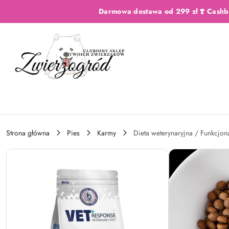
Przejdź do treści głównej
Przejdź do wyszukiwarki
Przejdź do moje konto
Przejdź do menu głównego
Przejdź do opisu produktu
Przejdź do stopki
Darmowa dostawa od 299 zł ❣️ Cashb
Strona główna
Pies
Karmy
Dieta weterynaryjna / Funkcjon