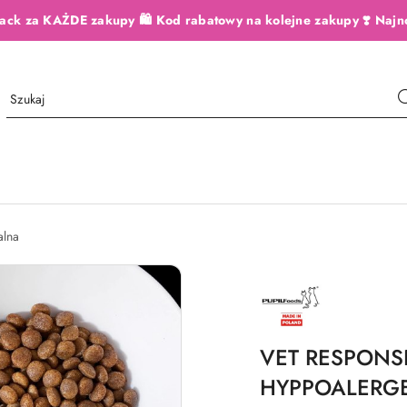
ack za KAŻDE zakupy 🛍️ Kod rabatowy na kolejne zakupy ❣️ Najn
alna
NAZWA
PRODUCENTA:
PUPIL
PET
FOODS
VET RESPONSE
HYPPOALERGE