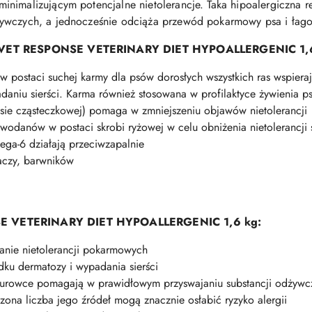
nimalizującym potencjalne nietolerancje. Taka hipoalergiczna re
ywczych, a jednocześnie odciąża przewód pokarmowy psa i łago
rmy VET RESPONSE VETERINARY DIET HYPOALLERGENIC 1,
w postaci suchej karmy dla psów dorosłych wszystkich ras wspieraj
aniu sierści. Karma również stosowana w profilaktyce żywienia
asie cząsteczkowej) pomaga w zmniejszeniu objawów nietolerancji
odanów w postaci skrobi ryżowej w celu obniżenia nietolerancji 
ga-6 działają przeciwzapalnie
aczy, barwników
NSE VETERINARY DIET HYPOALLERGENIC 1,6 kg:
nie nietolerancji pokarmowych
ku dermatozy i wypadania sierści
surowce pomagają w prawidłowym przyswajaniu substancji odżywc
zona liczba jego źródeł mogą znacznie osłabić ryzyko alergii