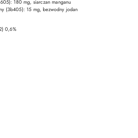
b605): 180 mg, siarczan manganu
dny (3b405): 15 mg, bezwodny jodan
62) 0,6%