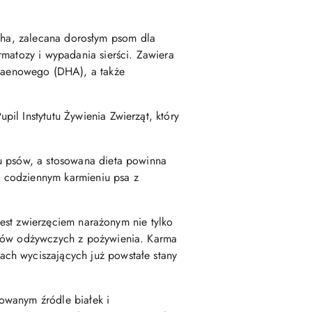
cha, zalecana dorosłym psom dla
rmatozy i wypadania sierści. Zawiera
saenowego (DHA), a także
il Instytutu Żywienia Zwierząt, który
 u psów, a stosowana dieta powinna
 codziennym karmieniu psa z
 jest zwierzęciem narażonym nie tylko
ików odżywczych z pożywienia. Karma
ch wyciszających już powstałe stany
owanym źródle białek i