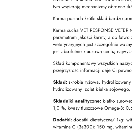
tym wspierają mechanizmy obronne sk
Karma posiada krótki skład bardzo po
Karma sucha VET RESPONSE VETERINARY
parametrem jakości karmy, a co łatwo 
weterynaryjnych jest szczególnie ważny
jest absolutnie kluczową cechą naj
Skład komponentowy wszystkich naszych
przejrzystość informacji daje Ci p
Skład:
skrobia ryżowa, hydrolizowany i
hydrolizowany izolat białka sojowego
Składniki analityczne:
białko surowe:
1,0 %, kwasy tłuszczowe Omega-3: 0,
Dodatki:
dodatki dietetyczne/ 1kg: w
witamina C (3a300): 150 mg, witamin