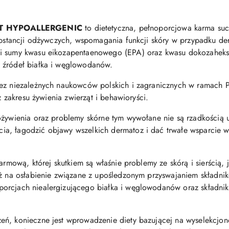
ET HYPOALLERGENIC
to dietetyczna, pełnoporcjowa karma su
substancji odżywczych, wspomagania funkcji skóry w przypadku de
 i sumy kwasu eikozapentaenowego (EPA) oraz kwasu dokozahek
 źródeł białka i węglowodanów.
ez niezależnych naukowców polskich i zagranicznych w ramach Pup
 z zakresu żywienia zwierząt i behawioryści.
ożywienia oraz problemy skórne tym wywołane nie są rzadkością
a, łagodzić objawy wszelkich dermatoz i dać trwałe wsparcie w
karmową, której skutkiem są właśnie problemy ze skórą i sierścią,
też na osłabienie związane z upośledzonym przyswajaniem składn
orcjach niealergizującego białka i węglowodanów oraz składnika
eń, konieczne jest wprowadzenie diety bazującej na wyselekcjon