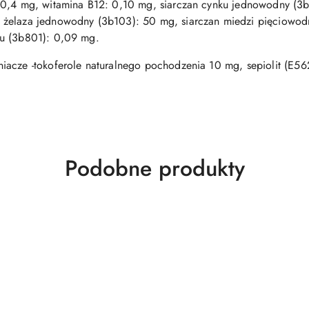
 0,4 mg, witamina B12: 0,10 mg, siarczan cynku jednowodny (3
 żelaza jednowodny (3b103): 50 mg, siarczan miedzi pięciowo
du (3b801): 0,09 mg.
niacze -tokoferole naturalnego pochodzenia 10 mg, sepiolit (E5
Produkty
Podobne produkty
o
statusie: