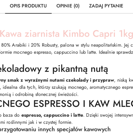
OPIS PRODUKTU
OPINIE (0)
ZADAJ PYTANIE
Kawa ziarnista Kimbo Capri 1k
 80% Arabiki i 20% Robusty, palona w stylu neapolitańskim. Jej 
formie mocnego espresso, cappuccino lub latte. Idealnie sprawdz
koladowy z pikantną nutą
wny smak z wyraźnymi nutami czekolady i przypraw
, niską 
, idealna dla tych, którzy szukają mocnego, aromatycznego espre
monią i odrobiną słonecznej świeżości.
CNEGO ESPRESSO I KAW ML
ko baza do
espresso, cappuccino i latte
. Dzięki swojej intensy
 roślinnymi jak i w czystej formie.
przygotowaniu innych specjałów kawowych