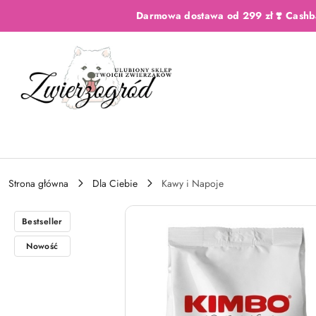
Przejdź do treści głównej
Przejdź do wyszukiwarki
Przejdź do moje konto
Przejdź do menu głównego
Przejdź do opisu produktu
Przejdź do stopki
Darmowa dostawa od 299 zł ❣️ Cashb
Strona główna
Dla Ciebie
Kawy i Napoje
Bestseller
Nowość