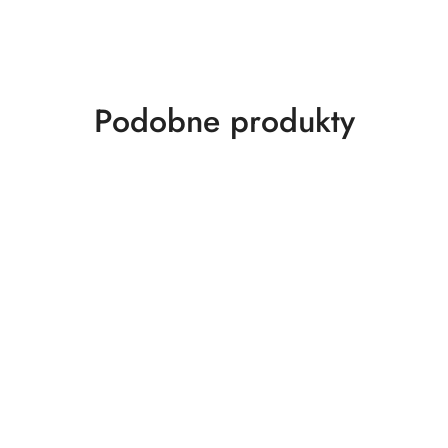
Produkty
Podobne produkty
o
statusie: