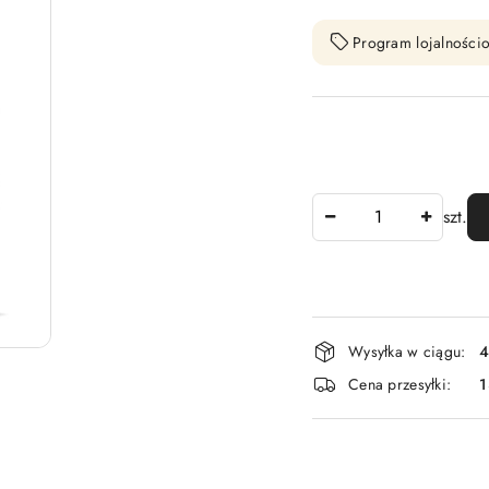
Program lojalnościo
Ilość
szt.
Dostępność
Wysyłka w ciągu:
4
i
Cena przesyłki:
1
dostawa