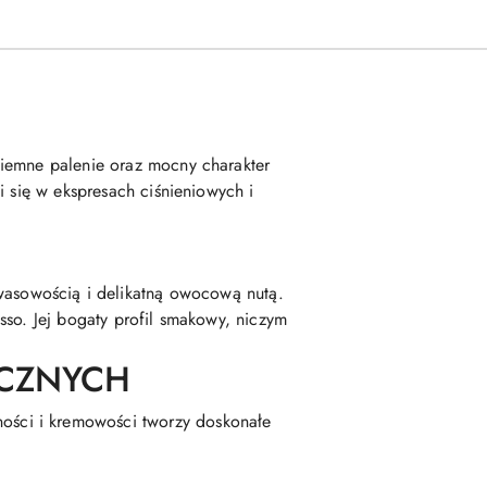
g
ciemne palenie oraz mocny charakter
i się w ekspresach ciśnieniowych i
kwasowością i delikatną owocową nutą.
sso. Jej bogaty profil smakowy, niczym
ECZNYCH
wności i kremowości tworzy doskonałe