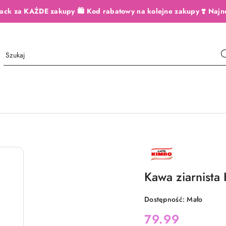
ack za KAŻDE zakupy 🛍️ Kod rabatowy na kolejne zakupy ❣️ Najn
NAZWA
PRODUCENTA:
KIMBO
Kawa ziarnista
Dostępność:
Mało
cena:
79.99