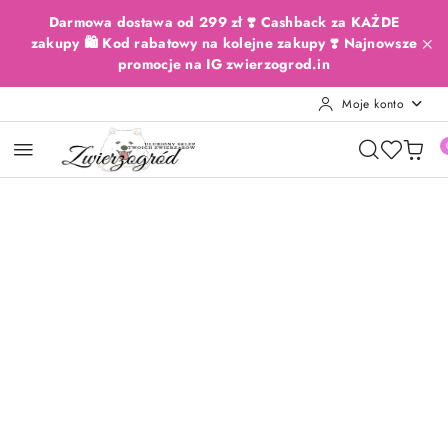
Przejdź do treści głównej
Przejdź do wyszukiwarki
Przejdź do moje konto
Przejdź do menu głównego
Przejdź do opisu produktu
Przejdź do stopki
Darmowa dostawa od 299 zł ❣️ Cashback za KAŻDE
zakupy 🛍️ Kod rabatowy na kolejne zakupy ❣️ Najnowsze
promocje na IG zwierzogrod.in
Moje konto