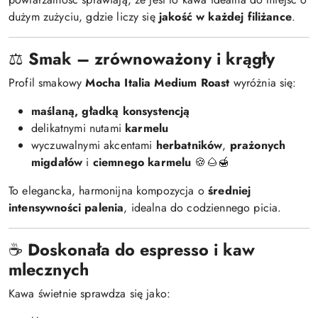
dużym zużyciu, gdzie liczy się
jakość w każdej filiżance
.
⚖️
Smak – zrównoważony i krągły
Profil smakowy
Mocha Italia Medium Roast
wyróżnia się:
maślaną, gładką konsystencją
delikatnymi nutami
karmelu
wyczuwalnymi akcentami
herbatników
,
prażonych
migdałów
i
ciemnego karmelu
🍪🌰🍯
To elegancka, harmonijna kompozycja o
średniej
intensywności palenia
, idealna do codziennego picia.
☕
Doskonała do espresso i kaw
mlecznych
Kawa świetnie sprawdza się jako: