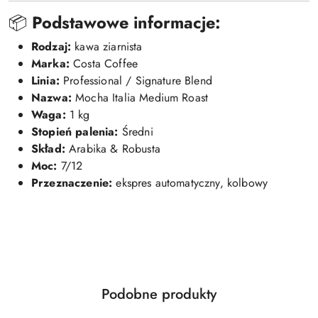
📦
Podstawowe informacje:
Rodzaj:
kawa ziarnista
Marka:
Costa Coffee
Linia:
Professional / Signature Blend
Nazwa:
Mocha Italia Medium Roast
Waga:
1 kg
Stopień palenia:
Średni
Skład:
Arabika & Robusta
Moc:
7/12
Przeznaczenie:
ekspres automatyczny, kolbowy
Produkty
Podobne produkty
Pomiń karuzelę produktów
o