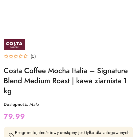
NAZWA
PRODUCENTA:
COSTA
COFFEE
(0)
Costa Coffee Mocha Italia – Signature
Blend Medium Roast | kawa ziarnista 1
kg
Dostępność:
Mało
cena:
79.99
Program lojalnościowy dostępny jest tylko dla zalogowanych