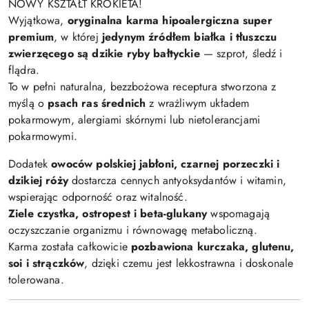
NOWY KSZTAŁT KROKIETA!
Wyjątkowa,
oryginalna karma hipoalergiczna super
premium
, w której
jedynym źródłem białka i tłuszczu
zwierzęcego są dzikie ryby bałtyckie
— szprot, śledź i
flądra.
To w pełni naturalna, bezzbożowa receptura stworzona z
myślą o
psach ras średnich
z wrażliwym układem
pokarmowym, alergiami skórnymi lub nietolerancjami
pokarmowymi.
Dodatek
owoców polskiej jabłoni, czarnej porzeczki i
dzikiej róży
dostarcza cennych antyoksydantów i witamin,
wspierając odporność oraz witalność.
Ziele czystka, ostropest i beta-glukany
wspomagają
oczyszczanie organizmu i równowagę metaboliczną.
Karma została całkowicie
pozbawiona kurczaka, glutenu,
soi i strączków
, dzięki czemu jest lekkostrawna i doskonale
tolerowana.