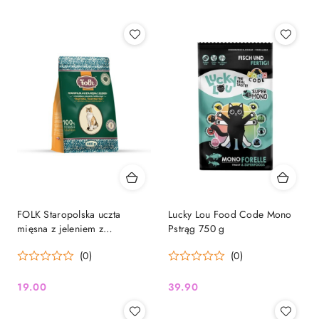
FOLK Staropolska uczta
Lucky Lou Food Code Mono
mięsna z jeleniem z
Pstrąg 750 g
dodatkiem przepiórki, królika
(0)
(0)
i dyni - karma dla kota sucha
400g
19.00
39.90
Cena:
Cena: