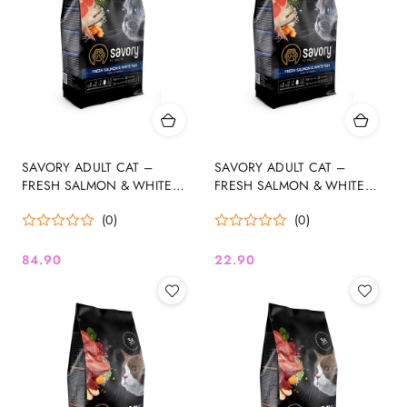
SAVORY ADULT CAT –
SAVORY ADULT CAT –
FRESH SALMON & WHITE
FRESH SALMON & WHITE
FISH sucha karma dla kota
FISH sucha karma dla kota
(0)
(0)
łosoś i białoryby 2kg
łosoś i białoryby 400 g
84.90
22.90
Cena:
Cena: