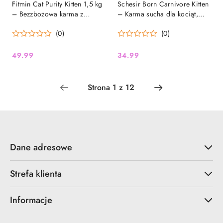
Fitmin Cat Purity Kitten 1,5 kg
Schesir Born Carnivore Kitten
– Bezzbożowa karma z
– Karma sucha dla kociąt,
kurczakiem i wątróbką dla
Kurczak z jajkiem, 255 g
(0)
(0)
kociąt oraz kotek w ciąży i
karmiących
49.99
34.99
Cena:
Cena:
Dane adresowe
Strefa klienta
Informacje