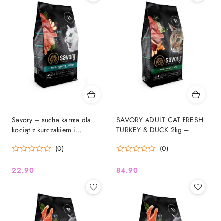
Savory – sucha karma dla
SAVORY ADULT CAT FRESH
kociąt z kurczakiem i
TURKEY & DUCK 2kg –
indykiem | 400 g
Sucha karma holistyczna z
(0)
(0)
indykiem i kaczką dla kotów
sterylizowanych
22.90
84.90
Cena:
Cena: