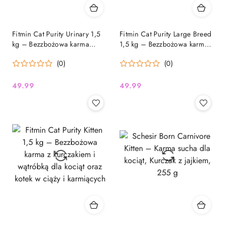
Fitmin Cat Purity Urinary 1,5
Fitmin Cat Purity Large Breed
kg – Bezzbożowa karma
1,5 kg – Bezzbożowa karma z
wspierająca układ moczowy
kurczakiem dla kotów dużych
(0)
(0)
dorosłych kotów
ras
49.99
49.99
Cena:
Cena: