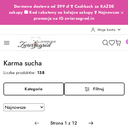
Przejdź do treści głównej
Przejdź do wyszukiwarki
Przejdź do moje konto
Przejdź do menu głównego
Przejdź do stopki
Darmowa dostawa od 299 zł ❣️ Cashback za KAŻDE
zakupy 🛍️ Kod rabatowy na kolejne zakupy ❣️ Najnowsze
promocje na IG zwierzogrod.in
Moje konto
Karma sucha
Liczba produktów:
138
Kategorie
Filtruj
Zastosowano
Sortuj
według
sortowanie:
Najnowsze.