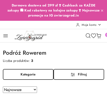
Przejdź do treści głównej
Przejdź do wyszukiwarki
Przejdź do moje konto
Przejdź do menu głównego
Przejdź do stopki
Darmowa dostawa od 299 zł ❣️ Cashback za KAŻDE
zakupy 🛍️ Kod rabatowy na kolejne zakupy ❣️ Najnowsze
promocje na IG zwierzogrod.in
Moje konto
Podróż Rowerem
Liczba produktów:
3
Kategorie
Filtruj
Zastosowano
Sortuj
według
sortowanie:
Najnowsze.