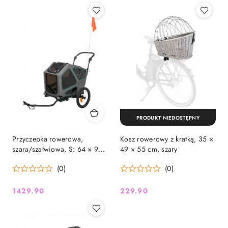
PRODUKT NIEDOSTĘPNY
Przyczepka rowerowa,
Kosz rowerowy z kratką, 35 ×
szara/szałwiowa, S: 64 × 92
49 × 55 cm, szary
× 80/130, z zawieszeniem,
(0)
(0)
max 25 kg
1429.90
229.90
Cena:
Cena: