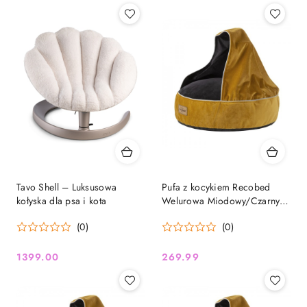
Tavo Shell – Luksusowa
Pufa z kocykiem Recobed
kołyska dla psa i kota
Welurowa Miodowy/Czarny –
rozmiar L (85 cm)
(0)
(0)
1399.00
269.99
Cena:
Cena: