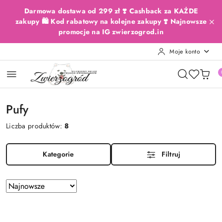
Przejdź do treści głównej
Przejdź do wyszukiwarki
Przejdź do moje konto
Przejdź do menu głównego
Przejdź do stopki
Darmowa dostawa od 299 zł ❣️ Cashback za KAŻDE
zakupy 🛍️ Kod rabatowy na kolejne zakupy ❣️ Najnowsze
promocje na IG zwierzogrod.in
Moje konto
Pufy
Liczba produktów:
8
Kategorie
Filtruj
Zastosowano
Sortuj
według
sortowanie:
Najnowsze.