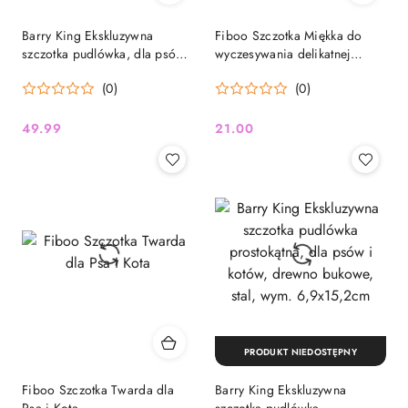
Barry King Ekskluzywna
Fiboo Szczotka Miękka do
szczotka pudlówka, dla psów
wyczesywania delikatnej
i kotów, drewno bukowe, stal,
sierści i masażu
(0)
(0)
wym. 9,1x17,2cm
49.99
21.00
Cena:
Cena:
PRODUKT NIEDOSTĘPNY
Fiboo Szczotka Twarda dla
Barry King Ekskluzywna