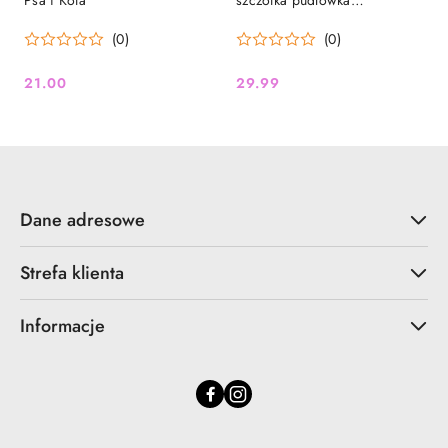
Psa i Kota
szczotka pudlówka
prostokątna, dla psów i
(0)
(0)
kotów, drewno bukowe, stal,
wym. 6,9x15,2cm
21.00
29.99
Cena:
Cena:
Dane adresowe
Strefa klienta
Informacje