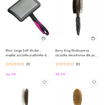
Blovi Large Soft Slicker -
Barry King Ekskluzywna
miękka szczotka pudlówka dla
szczotka dwustronna dla psów
psa i kota, duża
i kotów, matalowe piny/
(0)
(0)
włosie, drewno bukowe,
tworzywo TPR, wym.
6,8cmx24cm
46.99
39.99
Cena:
Cena: