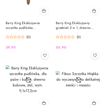
Barry King Ekskluzywna
Barry King Ekskluzywny
szczotka pudlówka
grzebień 2 w 1, drewno
prostokątna, dla psów i
bukowe, stal, plastik PP,
(0)
(0)
kotów, drewno bukowe, stal,
średnica 9,2cm
wym. 11x15,1cm
39.90
56.90
Cena:
Cena: