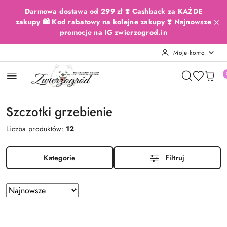
Przejdź do treści głównej
Przejdź do wyszukiwarki
Przejdź do moje konto
Przejdź do menu głównego
Przejdź do stopki
Darmowa dostawa od 299 zł ❣️ Cashback za KAŻDE
zakupy 🛍️ Kod rabatowy na kolejne zakupy ❣️ Najnowsze
promocje na IG zwierzogrod.in
Moje konto
Szczotki grzebienie
Liczba produktów:
12
Kategorie
Filtruj
Zastosowano
Sortuj
według
sortowanie:
Najnowsze.