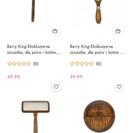
Barry King Ekskluzywna
Barry King Ekskluzywna
szczotka, dla psów i kotów,
szczotka, dla psów i kotów o
drewno bukowe, metalowe
krótkiej sierści, drewniana z
(0)
(0)
piny, wym.22,8x4,7cm
włosiem, drewno bukowe,
wym. 4,9x18,5cm
49.90
39.99
Cena:
Cena: