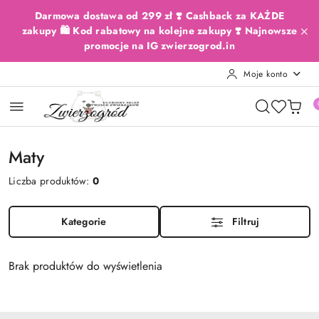
Przejdź do treści głównej
Przejdź do wyszukiwarki
Przejdź do moje konto
Przejdź do menu głównego
Przejdź do stopki
Darmowa dostawa od 299 zł ❣️ Cashback za KAŻDE
zakupy 🛍️ Kod rabatowy na kolejne zakupy ❣️ Najnowsze
promocje na IG zwierzogrod.in
Moje konto
Maty
Liczba produktów:
0
Kategorie
Filtruj
Brak produktów do wyświetlenia