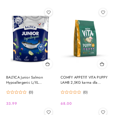
BALTICA Junior Salmon
COMFY APPETIT VITA PUPPY
Hypoallergenic L/XL
LAMB 2,5KG karma dla
Hypoalergiczna karma sucha
szceniąt jagnięcina
(0)
(0)
dla szczeniąt ras dużych i
olbrzymich 1kg
33.99
68.00
Cena:
Cena: