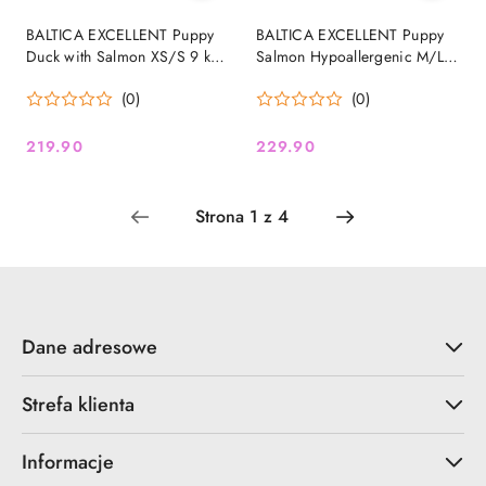
BALTICA EXCELLENT Puppy
BALTICA EXCELLENT Puppy
Duck with Salmon XS/S 9 kg
Salmon Hypoallergenic M/L 9
– Bezzbożowa karma dla
kg – Bezzbożowa, karma z
(0)
(0)
szczeniąt z kaczką i łososiem
łososiem dla szczeniąt
średnich i dużych ras
219.90
229.90
Cena:
Cena:
Dane adresowe
Strefa klienta
Informacje