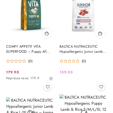
COMFY APPETIT VITA
BALTICA NUTRACEUTIC
SUPERFOOD – Puppy All
Hypoallergenic Junior Lamb &
Breeds Lamb karma sucha dla
Rice L/XL 6 kg – karma z
(0)
(0)
szczeniąt z jagnięciną
jagnięciną dla szczeniąt
dużych i olbrzymich ras
179.90
159.00
Cena
Cena:
Najniższa
Najniższa cena:
179.9
promocyjna:
cena
z
30
dni
przed
obniżką