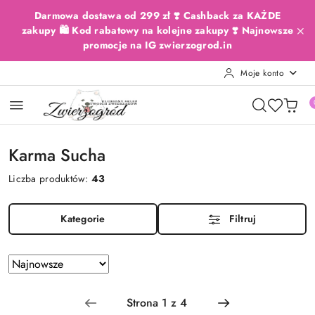
Przejdź do treści głównej
Przejdź do wyszukiwarki
Przejdź do moje konto
Przejdź do menu głównego
Przejdź do stopki
Darmowa dostawa od 299 zł ❣️ Cashback za KAŻDE
zakupy 🛍️ Kod rabatowy na kolejne zakupy ❣️ Najnowsze
promocje na IG zwierzogrod.in
Moje konto
Karma Sucha
Liczba produktów:
43
Kategorie
Filtruj
Zastosowano
Sortuj
według
sortowanie:
Najnowsze.